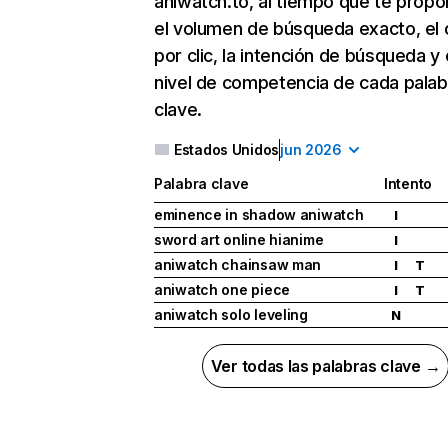
aniwatch.to, al tiempo que te propo
el volumen de búsqueda exacto, el 
por clic, la intención de búsqueda y 
nivel de competencia de cada palab
clave.
Estados Unidos
jun 2026
Palabra clave
Intento
eminence in shadow aniwatch
I
sword art online hianime
I
aniwatch chainsaw man
I
T
aniwatch one piece
I
T
aniwatch solo leveling
N
Ver todas las palabras clave →