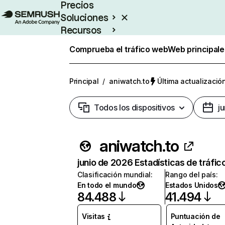
Precios
Soluciones
Recursos
Empresas
Comprueba el tráfico web
Web principale
Principal
/
aniwatch.to
Última actualización
Todos los dispositivos
j
aniwatch.to
junio de 2026 Estadísticas de tráfic
Clasificación mundial
:
Rango del país
:
En todo el mundo
Estados Unidos
84.488
41.494
Visitas
Puntuación de