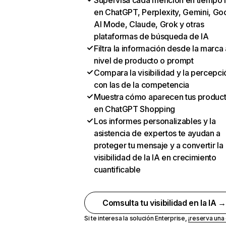
Supervisa cada mención en tiempo 
en ChatGPT, Perplexity, Gemini, Go
AI Mode, Claude, Grok y otras
plataformas de búsqueda de IA
Filtra la información desde la marca 
nivel de producto o prompt
Compara la visibilidad y la percepci
con las de la competencia
Muestra cómo aparecen tus produc
en ChatGPT Shopping
Los informes personalizables y la
asistencia de expertos te ayudan a
proteger tu mensaje y a convertir la
visibilidad de la IA en crecimiento
cuantificable
Comsulta tu visibilidad en la IA 
Si te interesa la solución Enterprise,
¡reserva un