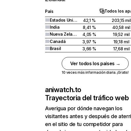
Todos los ap
País
Estados Unidos
42,1 %
203,15 mil
India
8,41 %
40,58 mil
Nueva Zelanda
4,05 %
19,52 mil
Canadá
3,97 %
19,18 mil
Brasil
3,66 %
17,68 mil
Ver todos los países →
10 veces más información diaria. ¡Gratis!
aniwatch.to
Trayectoria del tráfico web
Averigua por dónde navegan los
visitantes antes y después de aterr
en el sitio de tu competidor para