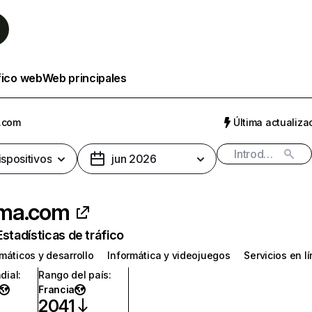
fico web
Web principales
.com
Última actualizac
ispositivos
jun 2026
ma.com
Estadísticas de tráfico
máticos y desarrollo
Informática y videojuegos
Servicios en l
dial
:
Rango del país
:
Francia
2041