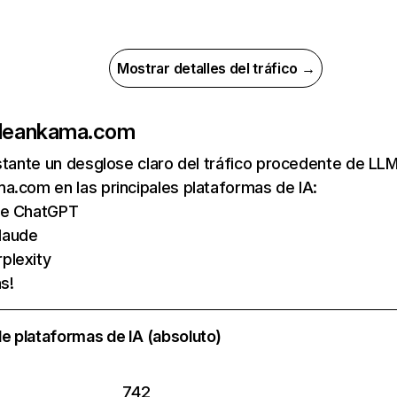
Mostrar detalles del tráfico →
de
ankama.com
nstante un desglose claro del tráfico procedente de 
.com en las principales plataformas de IA:
 de ChatGPT
laude
plexity
s!
e plataformas de IA (absoluto)
742