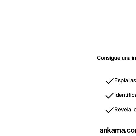
Consigue una i
Espía la
Identifi
Revela l
ankama.c