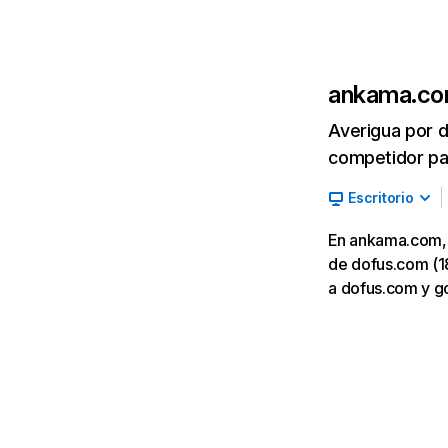
ankama.c
Averigua por d
competidor par
Escritorio
En ankama.com, l
de dofus.com (18
a dofus.com y g