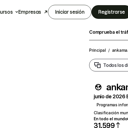
ursos
Empresas
Iniciar sesión
Registrarse
Comprueba el trá
Principal
/
ankama
Todos los d
anka
junio de 2026 
Programas infor
Clasificación mun
En todo el mundo
31.599