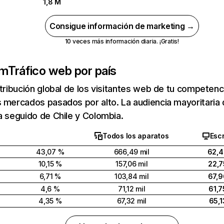
1,8 M
Consigue información de marketing →
10 veces más información diaria. ¡Gratis!
om
Tráfico web por país
stribución global de los visitantes web de tu competen
s mercados pasados por alto. La audiencia mayoritari
a seguido de Chile y Colombia.
Todos los aparatos
Escr
43,07 %
666,49 mil
62,
10,15 %
157,06 mil
22,
6,71 %
103,84 mil
67,
4,6 %
71,12 mil
61,
4,35 %
67,32 mil
65,