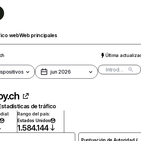
fico web
Web principales
ch
Última actualizac
ispositivos
jun 2026
oy.ch
Estadísticas de tráfico
dial
:
Rango del país
:
Estados Unidos
1.584.144
Puntuación de Autoridad