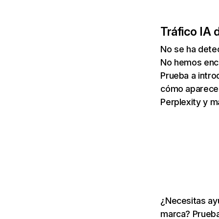
Tráfico IA 
No se ha detec
No hemos enco
Prueba a intro
cómo aparece 
Perplexity y m
¿Necesitas ayu
marca? Prueba