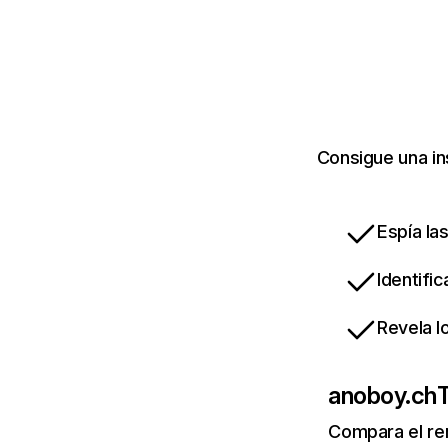
Consigue una in
Espía la
Identifi
Revela l
anoboy.ch
T
Compara el re