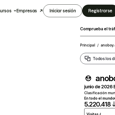
ursos
Empresas
Iniciar sesión
Registrarse
Comprueba el trá
Principal
/
anoboy.
Todos los d
anob
junio de 2026 
Clasificación mun
En todo el mundo
5.220.418
Visitas