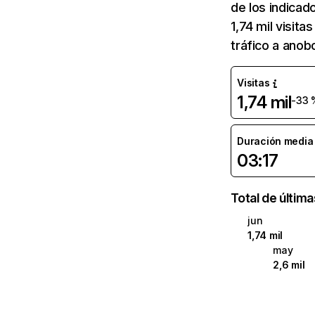
de los indicad
1,74 mil visit
tráfico a anob
Visitas
1,74 mil
-33 
Duración media d
03:17
Total de últim
jun
1,74 mil
may
2,6 mil