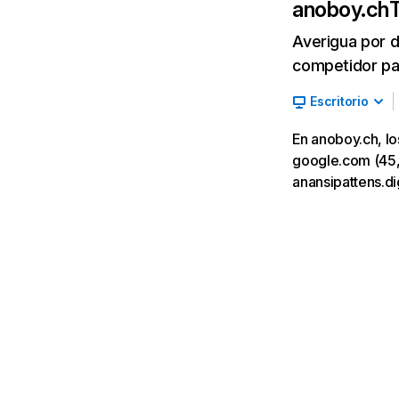
anoboy.ch
T
Averigua por d
competidor par
Escritorio
En anoboy.ch, lo
google.com (45,9
anansipattens.di