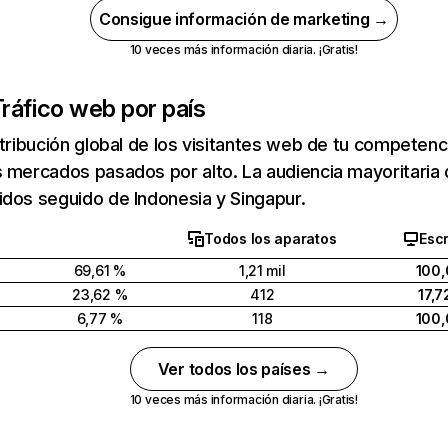
Consigue información de marketing →
10 veces más información diaria. ¡Gratis!
ráfico web por país
stribución global de los visitantes web de tu competen
 mercados pasados por alto. La audiencia mayoritaria
dos seguido de Indonesia y Singapur.
Todos los aparatos
Escr
69,61 %
1,21 mil
100,
23,62 %
412
17,7
6,77 %
118
100,
Ver todos los países →
10 veces más información diaria. ¡Gratis!