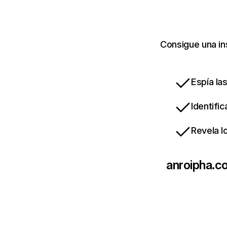
Consigue una in
Espía la
Identifi
Revela l
anroipha.c