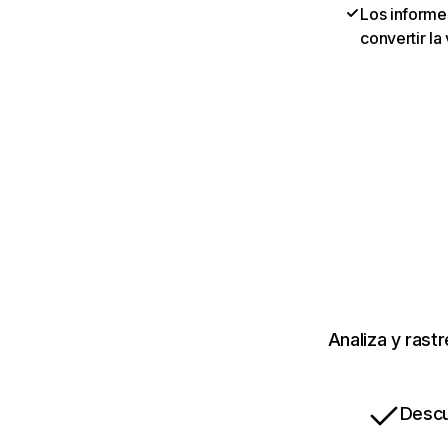
Los informes
convertir la
Analiza y rast
Descu