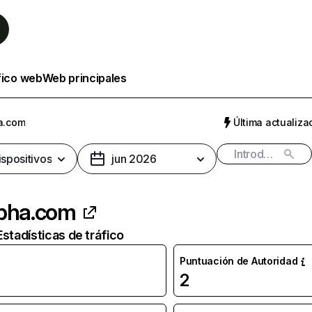
fico web
Web principales
a.com
Última actualizac
ispositivos
jun 2026
ipha.com
Estadísticas de tráfico
Puntuación de Autoridad
2