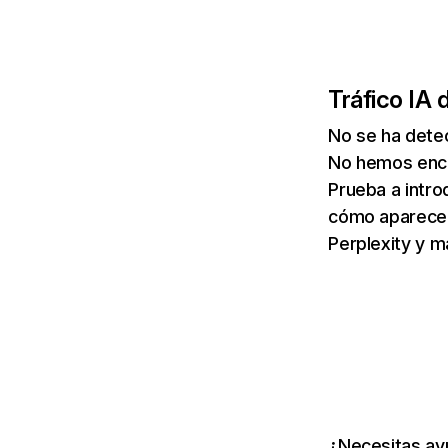
Tráfico IA 
No se ha detec
No hemos enco
Prueba a intro
cómo aparece 
Perplexity y m
¿Necesitas ayu