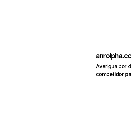
anroipha.c
Averigua por d
competidor par