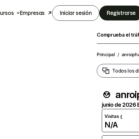
ursos
Empresas
Iniciar sesión
Registrarse
Comprueba el trá
Principal
/
anroiph
Todos los d
anro
junio de 2026 
Visitas
N/A