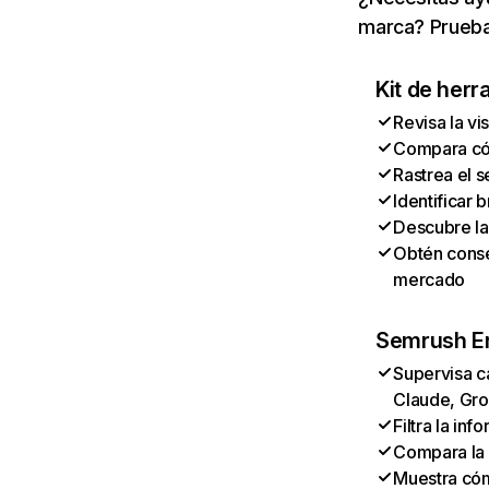
marca? Prueba
Kit de herr
Revisa la vi
Compara cóm
Rastrea el s
Identificar
Descubre la
Obtén conse
mercado
Semrush En
Supervisa c
Claude, Gro
Filtra la in
Compara la 
Muestra có