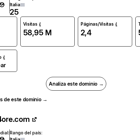
Italia
25
Visitas
Páginas/Visitas
58,95 M
2,4
o
ar
Analiza este dominio →
s de este dominio →
24ore.com
dial
:
Rango del país
:
Italia