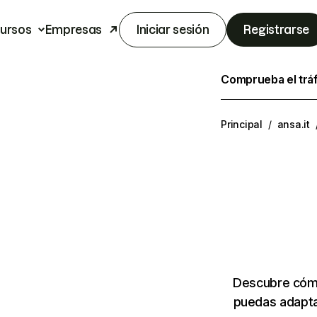
ursos
Empresas
Iniciar sesión
Registrarse
Comprueba el trá
Principal
/
ansa.it
Descubre cómo
puedas adapta