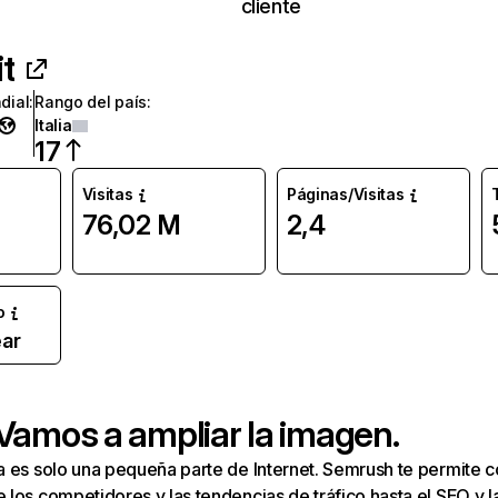
cliente
it
dial
:
Rango del país
:
Italia
17
Visitas
Páginas/Visitas
76,02 M
2,4
o
ar
 Vamos a ampliar la imagen.
a es solo una pequeña parte de Internet. Semrush te permite 
los competidores y las tendencias de tráfico hasta el SEO y la v