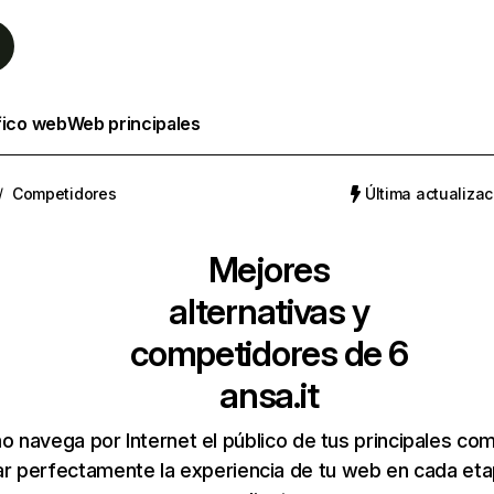
fico web
Web principales
/
Competidores
Última actualizac
Mejores
alternativas y
competidores de 6
ansa.it
 navega por Internet el público de tus principales co
r perfectamente la experiencia de tu web en cada etap