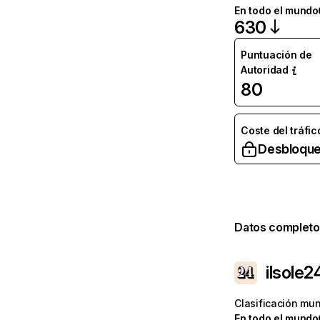
En todo el mundo
630
Puntuación de
Autoridad
80
Coste del tráfic
Desbloque
Datos completo
ilsole
Clasificación mun
En todo el mundo