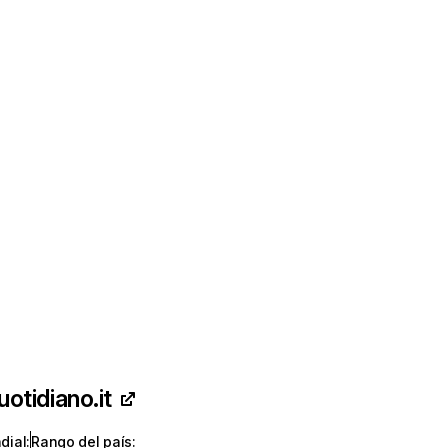
uotidiano.it
dial
:
Rango del país
: