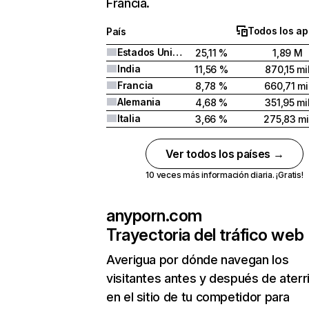
Francia.
Todos los ap
País
Estados Unidos
25,11 %
1,89 M
India
11,56 %
870,15 mi
Francia
8,78 %
660,71 mi
Alemania
4,68 %
351,95 mi
Italia
3,66 %
275,83 mi
Ver todos los países →
10 veces más información diaria. ¡Gratis!
anyporn.com
Trayectoria del tráfico web
Averigua por dónde navegan los
visitantes antes y después de aterr
en el sitio de tu competidor para