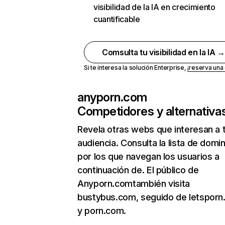
visibilidad de la IA en crecimiento
cuantificable
Comsulta tu visibilidad en la IA 
Si te interesa la solución Enterprise,
¡reserva un
anyporn.com
Competidores y alternativa
Revela otras webs que interesan a 
audiencia. Consulta la lista de domi
por los que navegan los usuarios a
continuación de. El público de
Anyporn.comtambién visita
bustybus.com, seguido de letspor
y porn.com.