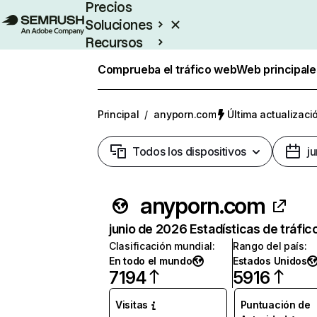
Precios
Soluciones
Recursos
Empresas
Comprueba el tráfico web
Web principale
Principal
/
anyporn.com
Última actualizació
Todos los dispositivos
j
anyporn.com
junio de 2026 Estadísticas de tráfic
Clasificación mundial
:
Rango del país
:
En todo el mundo
Estados Unidos
7194
5916
Visitas
Puntuación de