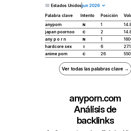
Estados Unidos
jun 2026
Palabra clave
Intento
Posición
Vo
anyporn
1
14.
N
japan poornoo
2
14.
C
any p o r n
1
160
N
hardcore sex
6
27.
I
anime porn
26
550
C
Ver todas las palabras clave →
anyporn.com
Análisis de
backlinks