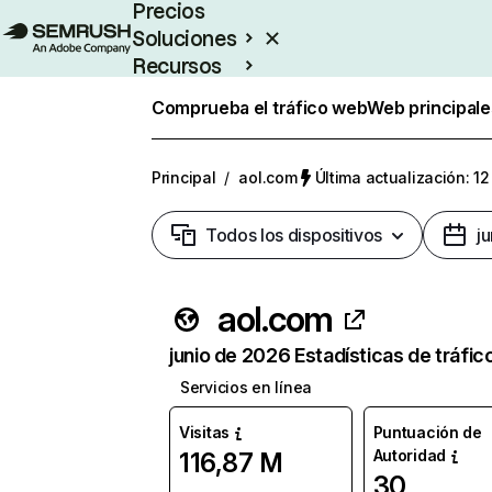
Precios
Soluciones
Recursos
Empresas
Comprueba el tráfico web
Web principale
Principal
/
aol.com
Última actualización: 12
Todos los dispositivos
j
aol.com
junio de 2026 Estadísticas de tráfic
Servicios en línea
Visitas
Puntuación de
Autoridad
116,87 M
30