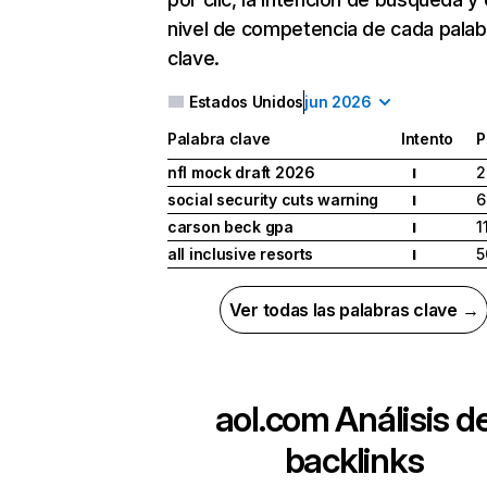
nivel de competencia de cada palab
clave.
Estados Unidos
jun 2026
Palabra clave
Intento
P
nfl mock draft 2026
2
I
social security cuts warning
6
I
carson beck gpa
1
I
all inclusive resorts
5
I
Ver todas las palabras clave →
aol.com
Análisis d
backlinks