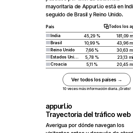
mayoritaria de Appurl.io está en Ind
seguido de Brasil y Reino Unido.
Todos los a
País
India
45,29 %
181,09 m
Brasil
10,99 %
43,96 m
Reino Unido
7,66 %
30,63 mi
Estados Unidos
5,78 %
23,13 mi
Croacia
5,11 %
20,45 mi
Ver todos los países →
10 veces más información diaria. ¡Gratis!
appurl.io
Trayectoria del tráfico web
Averigua por dónde navegan los