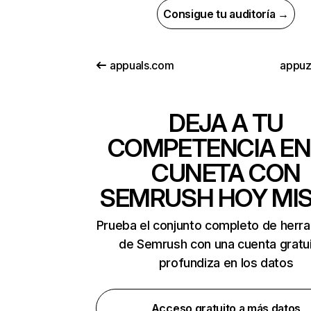
Consigue tu auditoría →
appuals.com
appu
DEJA A TU
COMPETENCIA EN
CUNETA CON
SEMRUSH HOY MI
Prueba el conjunto completo de herr
de Semrush con una cuenta gratui
profundiza en los datos
Acceso gratuito a más datos