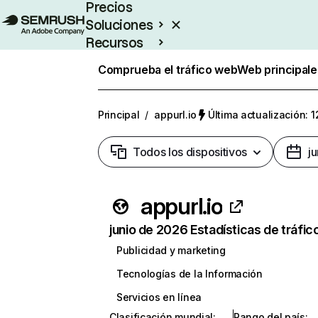
Precios
Soluciones
Recursos
Empresas
Comprueba el tráfico web
Web principale
Principal
/
appurl.io
Última actualización: 1
Todos los dispositivos
j
appurl.io
junio de 2026 Estadísticas de tráfic
Publicidad y marketing
Tecnologías de la Información
Servicios en línea
Clasificación mundial
:
Rango del país
: