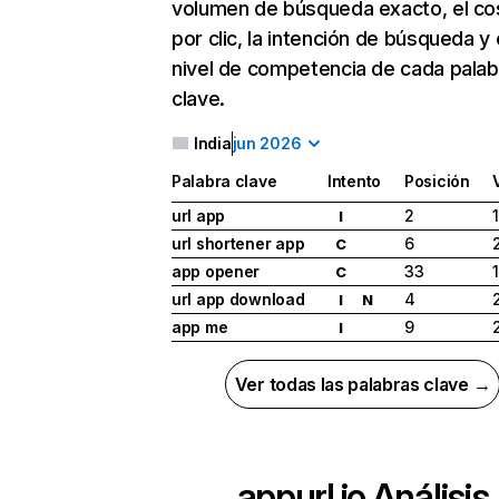
volumen de búsqueda exacto, el co
por clic, la intención de búsqueda y 
nivel de competencia de cada palab
clave.
India
jun 2026
Palabra clave
Intento
Posición
url app
2
I
url shortener app
6
C
app opener
33
C
url app download
4
I
N
app me
9
I
Ver todas las palabras clave →
appurl.io
Análisis