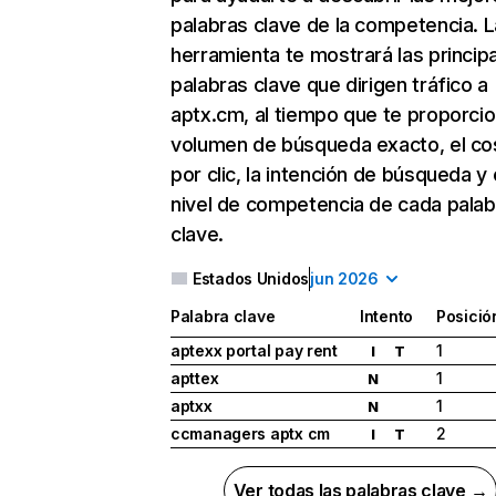
palabras clave de la competencia. L
herramienta te mostrará las princip
palabras clave que dirigen tráfico a
aptx.cm, al tiempo que te proporcio
volumen de búsqueda exacto, el co
por clic, la intención de búsqueda y 
nivel de competencia de cada palab
clave.
Estados Unidos
jun 2026
Palabra clave
Intento
Posició
aptexx portal pay rent
1
I
T
apttex
1
N
aptxx
1
N
ccmanagers aptx cm
2
I
T
Ver todas las palabras clave →