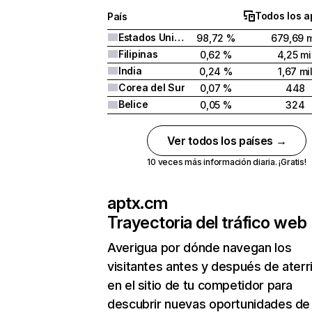
Todos los a
País
Estados Unidos
98,72 %
679,69 m
Filipinas
0,62 %
4,25 mi
India
0,24 %
1,67 mi
Corea del Sur
0,07 %
448
Belice
0,05 %
324
Ver todos los países →
10 veces más información diaria. ¡Gratis!
aptx.cm
Trayectoria del tráfico web
Averigua por dónde navegan los
visitantes antes y después de aterr
en el sitio de tu competidor para
descubrir nuevas oportunidades de