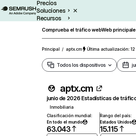
Precios
Soluciones
Recursos
Empresas
Comprueba el tráfico web
Web principale
Principal
/
aptx.cm
Última actualización: 12
Todos los dispositivos
j
aptx.cm
junio de 2026 Estadísticas de tráfic
Inmobiliaria
Clasificación mundial
:
Rango del país
:
En todo el mundo
Estados Unidos
63.043
15.115