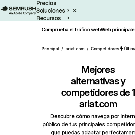
Precios
Soluciones
Recursos
Empresas
Comprueba el tráfico web
Web principale
Principal
/
ariat.com
/
Competidores
Últim
Mejores
alternativas y
competidores de 1
ariat.com
Descubre cómo navega por Intern
público de tus principales competido
que puedas adaptar perfectament