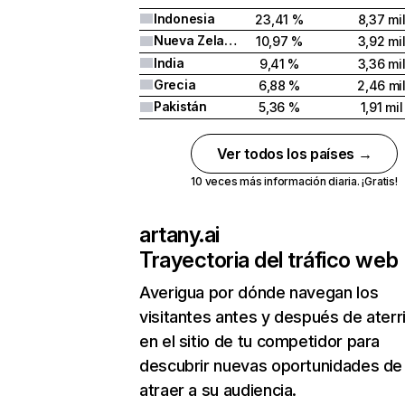
Indonesia
23,41 %
8,37 mi
Nueva Zelanda
10,97 %
3,92 mi
India
9,41 %
3,36 mi
Grecia
6,88 %
2,46 mi
Pakistán
5,36 %
1,91 mil
Ver todos los países →
10 veces más información diaria. ¡Gratis!
artany.ai
Trayectoria del tráfico web
Averigua por dónde navegan los
visitantes antes y después de aterr
en el sitio de tu competidor para
descubrir nuevas oportunidades de
atraer a su audiencia.