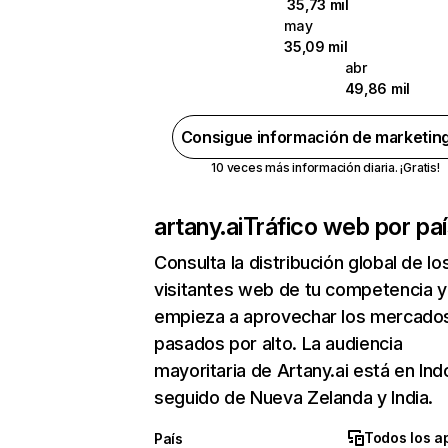
35,73 mil
may
35,09 mil
abr
49,86 mil
Consigue información de marketin
10 veces más información diaria. ¡Gratis!
artany.ai
Tráfico web por pa
Consulta la distribución global de lo
visitantes web de tu competencia y
empieza a aprovechar los mercado
pasados por alto. La audiencia
mayoritaria de Artany.ai está en Ind
seguido de Nueva Zelanda y India.
Todos los a
País