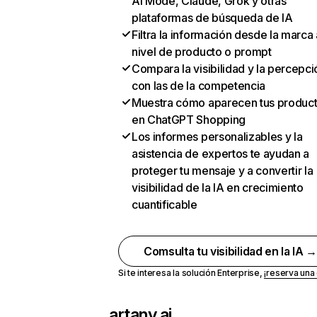
AI Mode, Claude, Grok y otras
plataformas de búsqueda de IA
Filtra la información desde la marca 
nivel de producto o prompt
Compara la visibilidad y la percepci
con las de la competencia
Muestra cómo aparecen tus produc
en ChatGPT Shopping
Los informes personalizables y la
asistencia de expertos te ayudan a
proteger tu mensaje y a convertir la
visibilidad de la IA en crecimiento
cuantificable
Comsulta tu visibilidad en la IA 
Si te interesa la solución Enterprise,
¡reserva un
artany.ai