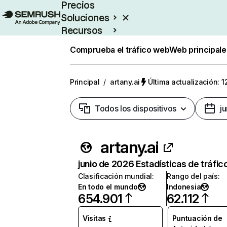
Precios
Soluciones
Recursos
Empresas
Comprueba el tráfico web
Web principale
Principal
/
artany.ai
Última actualización: 1
Todos los dispositivos
j
artany.ai
junio de 2026 Estadísticas de tráfic
Clasificación mundial
:
Rango del país
:
En todo el mundo
Indonesia
654.901
62.112
Visitas
Puntuación de