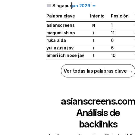
Singapur
jun 2026
Palabra clave
Intento
Posición
asianscreens
1
N
megumi shino
11
I
ruka aida
6
I
yui azusa jav
6
I
ameri ichinose jav
10
I
Ver todas las palabras clave →
asianscreens.co
Análisis de
backlinks