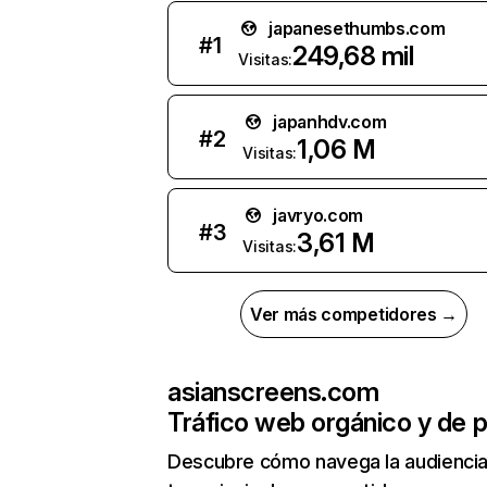
japanesethumbs.com
#
1
249,68 mil
Visitas:
japanhdv.com
#
2
1,06 M
Visitas:
javryo.com
#
3
3,61 M
Visitas:
Ver más competidores →
asianscreens.com
Tráfico web orgánico y de 
Descubre cómo navega la audienci