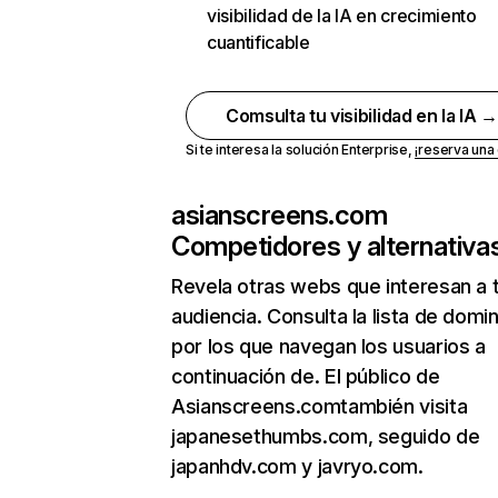
visibilidad de la IA en crecimiento
cuantificable
Comsulta tu visibilidad en la IA 
Si te interesa la solución Enterprise,
¡reserva un
asianscreens.com
Competidores y alternativa
Revela otras webs que interesan a 
audiencia. Consulta la lista de domi
por los que navegan los usuarios a
continuación de. El público de
Asianscreens.comtambién visita
japanesethumbs.com, seguido de
japanhdv.com y javryo.com.