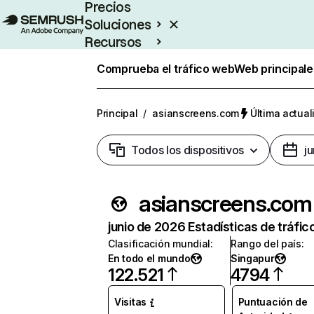
Precios
Soluciones
Recursos
Empresas
Comprueba el tráfico web
Web principale
Principal
/
asianscreens.com
Última actual
Todos los dispositivos
j
asianscreens.com
junio de 2026 Estadísticas de tráfic
Clasificación mundial
:
Rango del país
:
En todo el mundo
Singapur
122.521
4794
Visitas
Puntuación de