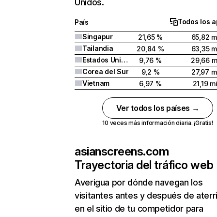
Unidos.
Todos los a
País
Singapur
21,65 %
65,82 m
Tailandia
20,84 %
63,35 m
Estados Unidos
9,76 %
29,66 m
Corea del Sur
9,2 %
27,97 m
Vietnam
6,97 %
21,19 mi
Ver todos los países →
10 veces más información diaria. ¡Gratis!
asianscreens.com
Trayectoria del tráfico web
Averigua por dónde navegan los
visitantes antes y después de aterr
en el sitio de tu competidor para