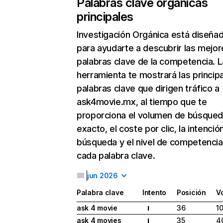
Palabras clave orgánicas
principales
Investigación Orgánica
está diseña
para ayudarte a descubrir las mejor
palabras clave de la competencia. L
herramienta te mostrará las princip
palabras clave que dirigen tráfico a
ask4movie.mx, al tiempo que te
proporciona el volumen de búsque
exacto, el coste por clic, la intenció
búsqueda y el nivel de competencia
cada palabra clave.
jun 2026
Palabra clave
Intento
Posición
V
ask 4 movie
36
1
I
ask 4 movies
35
4
I