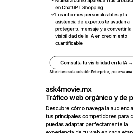
Muestra cómo aparecen tus produc
en ChatGPT Shopping
Los informes personalizables y la
asistencia de expertos te ayudan a
proteger tu mensaje y a convertir la
visibilidad de la IA en crecimiento
cuantificable
Comsulta tu visibilidad en la IA 
Si te interesa la solución Enterprise,
¡reserva un
ask4movie.mx
Tráfico web orgánico y de 
Descubre cómo navega la audienci
tus principales competidores para 
puedas adaptar perfectamente la
experiencia de tu web en cada etap