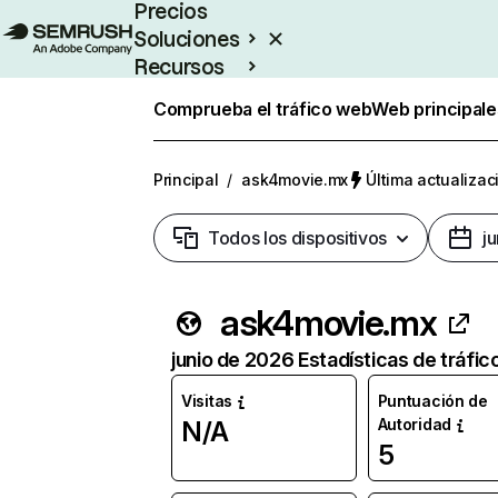
Precios
Soluciones
Recursos
Empresas
Comprueba el tráfico web
Web principale
Principal
/
ask4movie.mx
Última actualizac
Todos los dispositivos
j
ask4movie.mx
junio de 2026 Estadísticas de tráfic
Visitas
Puntuación de
Autoridad
N/A
5