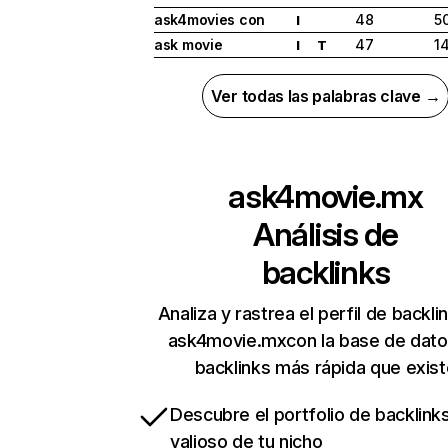
ask4movies con
48
5
I
ask movie
47
1
I
T
Ver todas las palabras clave →
ask4movie.mx
Análisis de
backlinks
Analiza y rastrea el perfil de backli
ask4movie.mxcon la base de dato
backlinks más rápida que exist
Descubre el portfolio de backlin
valioso de tu nicho