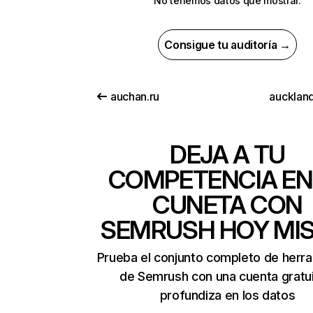
No tenemos datos que mostrar.
Consigue tu auditoría →
auchan.ru
auckland
DEJA A TU
COMPETENCIA EN
CUNETA CON
SEMRUSH HOY MI
Prueba el conjunto completo de herr
de Semrush con una cuenta gratui
profundiza en los datos