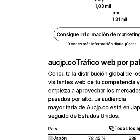
1,03 mil
abr
1,31 mil
Consigue información de marketin
10 veces más información diaria. ¡Gratis!
aucjp.co
Tráfico web por pa
Consulta la distribución global de lo
visitantes web de tu competencia y
empieza a aprovechar los mercado
pasados por alto. La audiencia
mayoritaria de Aucjp.co está en Ja
seguido de Estados Unidos.
Todos los a
País
Japón
78,45 %
688