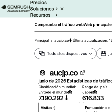
Precios
Soluciones
Recursos
Empresas
Comprueba el tráfico web
Web principale
Principal
/
aucjp.co
Última actualización: 1
Todos los dispositivos
j
aucjp.co
junio de 2026 Estadísticas de tráfic
Clasificación mundial
:
Rango del país
:
En todo el mundo
Japón
7.190.292
616.833
Visitas
Puntuación de