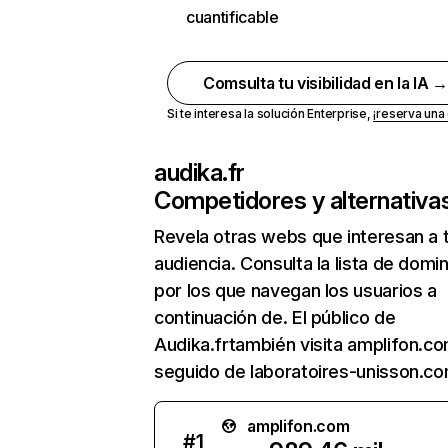
cuantificable
Comsulta tu visibilidad en la IA 
Si te interesa la solución Enterprise,
¡reserva un
audika.fr
Competidores y alternativa
Revela otras webs que interesan a 
audiencia. Consulta la lista de domi
por los que navegan los usuarios a
continuación de. El público de
Audika.frtambién visita amplifon.co
seguido de laboratoires-unisson.co
amplifon.com
#
1