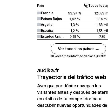
Todos los a
País
Francia
93,97 %
121,83 m
Países Bajos
1,42 %
1,84 mi
Argelia
1,3 %
1,68 mi
España
1,2 %
1,55 mil
Estados Unidos
0,61 %
789
Ver todos los países →
10 veces más información diaria. ¡Gratis!
audika.fr
Trayectoria del tráfico web
Averigua por dónde navegan los
visitantes antes y después de aterr
en el sitio de tu competidor para
descubrir nuevas oportunidades de