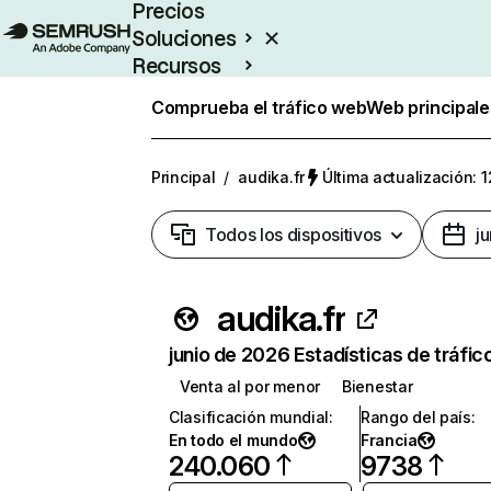
Precios
Soluciones
Recursos
Empresas
Comprueba el tráfico web
Web principale
Principal
/
audika.fr
Última actualización: 1
Todos los dispositivos
j
audika.fr
junio de 2026 Estadísticas de tráfic
Venta al por menor
Bienestar
Clasificación mundial
:
Rango del país
:
En todo el mundo
Francia
240.060
9738