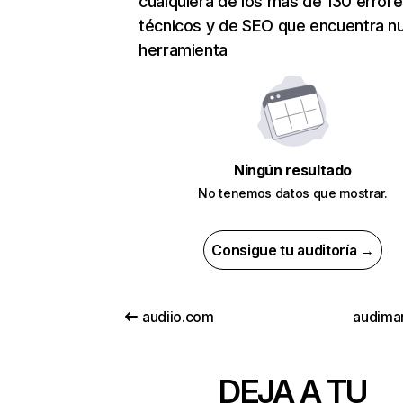
cualquiera de los más de 130 error
técnicos y de SEO que encuentra n
herramienta
Ningún resultado
No tenemos datos que mostrar.
Consigue tu auditoría →
audiio.com
audiman
DEJA A TU