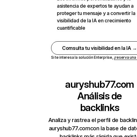
asistencia de expertos te ayudan a
proteger tu mensaje y a convertir la
visibilidad de la IA en crecimiento
cuantificable
Comsulta tu visibilidad en la IA 
Si te interesa la solución Enterprise,
¡reserva un
auryshub77.com
Análisis de
backlinks
Analiza y rastrea el perfil de backli
auryshub77.comcon la base de dat
backlinks más rápida que exist