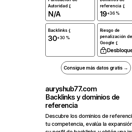
Autoridad
referencia
N/A
19
+36 %
Backlinks
Riesgo de
penalización d
30
+30 %
Google
Desbloqu
Consigue más datos gratis →
auryshub77.com
Backlinks y dominios de
referencia
Descubre los dominios de referenc
tu competencia, evalúa la expansió
su perfil de backlinks y obtén una 