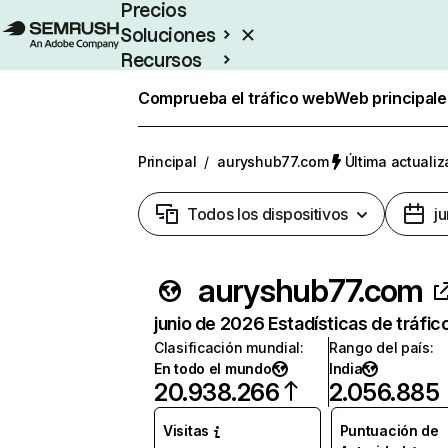
Precios
Soluciones
Recursos
Empresas
Comprueba el tráfico web
Web principale
Principal
/
auryshub77.com
Última actualiz
Todos los dispositivos
j
auryshub77.com
junio de 2026 Estadísticas de tráfic
Clasificación mundial
:
Rango del país
:
En todo el mundo
India
20.938.266
2.056.885
Visitas
Puntuación de