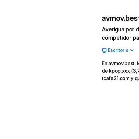
avmov.bes
Averigua por d
competidor par
Escritorio
En avmov.best, l
de kpop.xxx (3,7
tcafe21.com y q