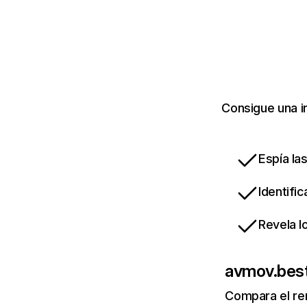
Consigue una i
Espía la
Identifi
Revela l
avmov.bes
Compara el re