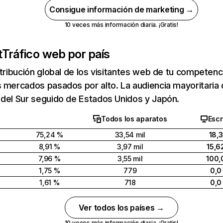
Consigue información de marketing →
10 veces más información diaria. ¡Gratis!
t
Tráfico web por país
stribución global de los visitantes web de tu competen
s mercados pasados por alto. La audiencia mayoritari
 del Sur seguido de Estados Unidos y Japón.
Todos los aparatos
Escr
75,24 %
33,54 mil
18,
8,91 %
3,97 mil
15,6
7,96 %
3,55 mil
100,
1,75 %
779
0,0
1,61 %
718
0,0
Ver todos los países →
10 veces más información diaria. ¡Gratis!