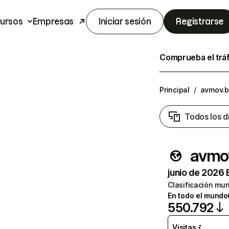
ursos
Empresas
Iniciar sesión
Registrarse
Comprueba el trá
Principal
/
avmov.b
Todos los d
avmo
junio de 2026 
Clasificación mun
En todo el mundo
550.792
Visitas