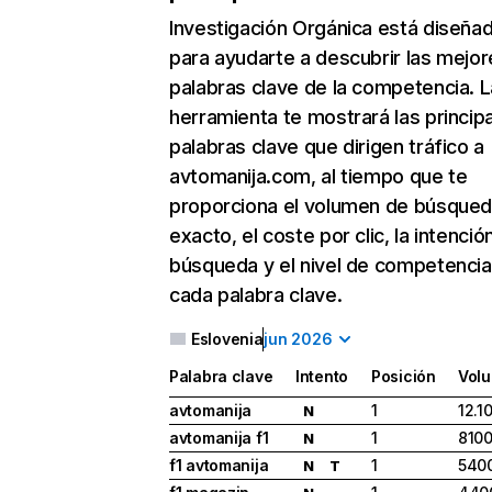
Investigación Orgánica
está diseña
para ayudarte a descubrir las mejor
palabras clave de la competencia. L
herramienta te mostrará las princip
palabras clave que dirigen tráfico a
avtomanija.com, al tiempo que te
proporciona el volumen de búsque
exacto, el coste por clic, la intenció
búsqueda y el nivel de competencia
cada palabra clave.
Eslovenia
jun 2026
Palabra clave
Intento
Posición
Vol
avtomanija
1
12.1
N
avtomanija f1
1
810
N
f1 avtomanija
1
540
N
T