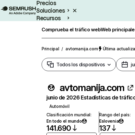
Precios
Soluciones
Recursos
Empresas
Comprueba el tráfico web
Web principale
Principal
/
avtomanija.com
Última actualiza
Todos los dispositivos
j
avtomanija.com
junio de 2026 Estadísticas de tráfic
Automóvil
Clasificación mundial
:
Rango del país
:
En todo el mundo
Eslovenia
141.690
137