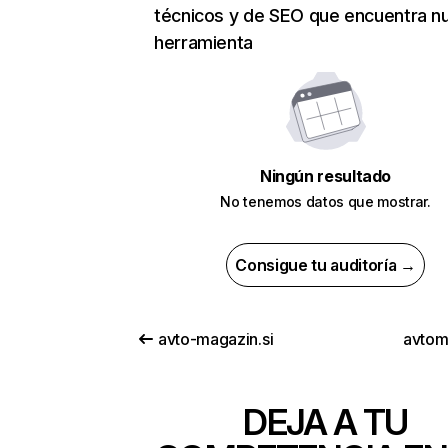
técnicos y de SEO que encuentra n
herramienta
Ningún resultado
No tenemos datos que mostrar.
Consigue tu auditoría →
avto-magazin.si
avtomi
DEJA A TU