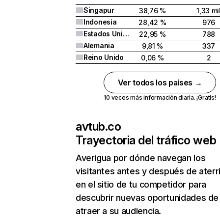
Singapur
38,76 %
1,33 mi
Indonesia
28,42 %
976
Estados Unidos
22,95 %
788
Alemania
9,81 %
337
Reino Unido
0,06 %
2
Ver todos los países →
10 veces más información diaria. ¡Gratis!
avtub.co
Trayectoria del tráfico web
Averigua por dónde navegan los
visitantes antes y después de aterr
en el sitio de tu competidor para
descubrir nuevas oportunidades de
atraer a su audiencia.