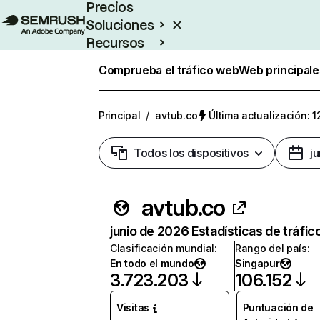
Precios
Soluciones
Recursos
Empresas
Comprueba el tráfico web
Web principale
Principal
/
avtub.co
Última actualización: 1
Todos los dispositivos
j
avtub.co
junio de 2026 Estadísticas de tráfic
Clasificación mundial
:
Rango del país
:
En todo el mundo
Singapur
3.723.203
106.152
Visitas
Puntuación de