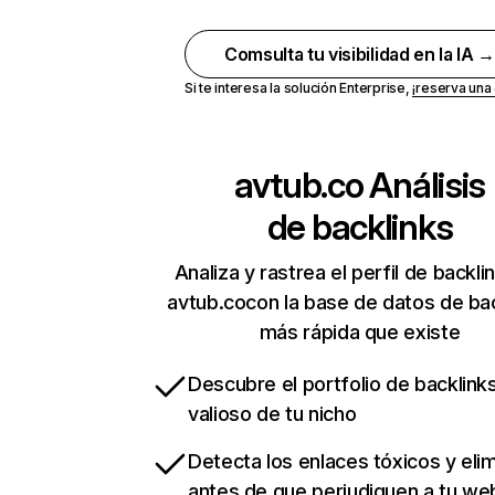
Comsulta tu visibilidad en la IA 
Si te interesa la solución Enterprise,
¡reserva un
avtub.co
Análisis
de backlinks
Analiza y rastrea el perfil de backli
avtub.cocon la base de datos de ba
más rápida que existe
Descubre el portfolio de backlin
valioso de tu nicho
Detecta los enlaces tóxicos y eli
antes de que perjudiquen a tu we