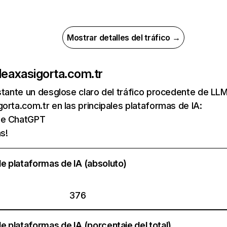
Mostrar detalles del tráfico →
de
axasigorta.com.tr
nstante un desglose claro del tráfico procedente de 
orta.com.tr en las principales plataformas de IA:
 de ChatGPT
s!
e plataformas de IA (absoluto)
376
e plataformas de IA (porcentaje del total)