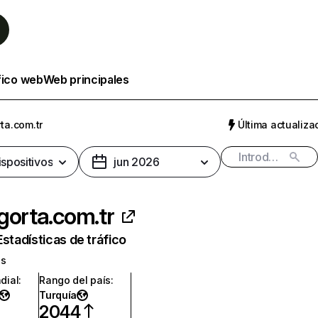
fico web
Web principales
ta.com.tr
Última actualizac
ispositivos
jun 2026
gorta.com.tr
Estadísticas de tráfico
os
dial
:
Rango del país
:
Turquía
2044