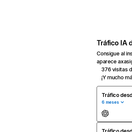
Tráfico IA 
Consigue al i
aparece axasig
376 visitas
¡Y mucho má
Tráfico desd
6 meses
Tráfico desd