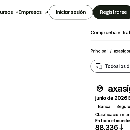
ursos
Empresas
Iniciar sesión
Registrarse
Comprueba el trá
Principal
/
axasigor
Todos los d
axasi
junio de 2026 
Banca
Segur
Clasificación mun
En todo el mundo
88.336