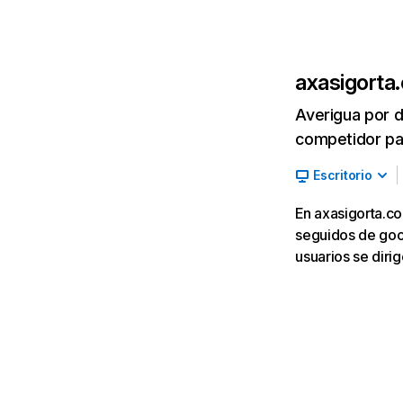
axasigorta
Averigua por d
competidor par
Escritorio
En axasigorta.co
seguidos de goog
usuarios se diri