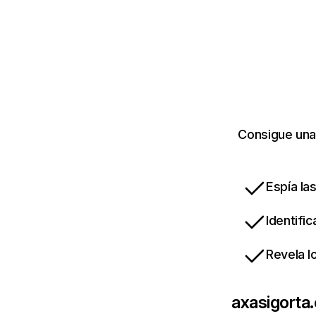
Consigue una 
Espía la
Identifi
Revela l
axasigorta