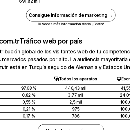
691,82 mil
Consigue información de marketing →
10 veces más información diaria. ¡Gratis!
.com.tr
Tráfico web por país
stribución global de los visitantes web de tu competen
 mercados pasados por alto. La audiencia mayoritaria
.tr está en Turquía seguido de Alemania y Estados Un
Todos los aparatos
Escr
97,68 %
446,43 mil
41,5
0,82 %
3,77 mil
24,0
0,55 %
2,5 mil
100,
0,21 %
975
100,
0,17 %
786
100,