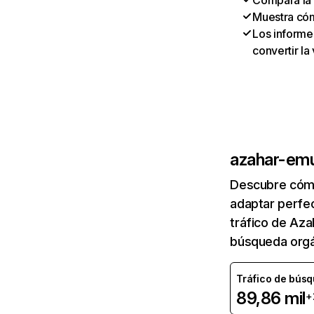
Compara la 
Muestra có
Los informes
convertir la
azahar-emu
Descubre cómo
adaptar perfec
tráfico de Az
búsqueda orgá
Tráfico de bús
89,86 mil
+