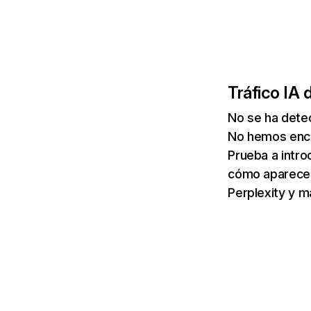
Tráfico IA 
No se ha detec
No hemos enco
Prueba a intro
cómo aparece 
Perplexity y m