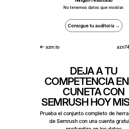
Ningún resultado
No tenemos datos que mostrar.
Consigue tu auditoría →
azm.to
azn7
DEJA A TU
COMPETENCIA EN
CUNETA CON
SEMRUSH HOY MI
Prueba el conjunto completo de herr
de Semrush con una cuenta gratui
profundiza en los datos