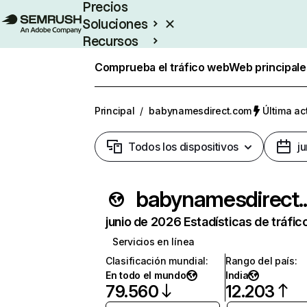
Precios
Soluciones
Recursos
Empresas
Comprueba el tráfico web
Web principale
Principal
/
babynamesdirect.com
Última ac
Todos los dispositivos
j
babyn
junio de 2026 Estadísticas de tráfic
Servicios en línea
Clasificación mundial
:
Rango del país
:
En todo el mundo
India
79.560
12.203