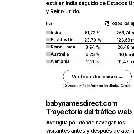
está en India seguido de Estados U
y Reino Unido.
Todos los a
País
India
51,72 %
268,74 m
Estados Unidos
23,79 %
123,63 m
Reino Unido
3,94 %
20,48 m
Australia
3,23 %
16,8 mi
Alemania
2,21 %
11,47 mi
Ver todos los países →
10 veces más información diaria. ¡Gratis!
babynamesdirect.com
Trayectoria del tráfico web
Averigua por dónde navegan los
visitantes antes y después de aterr