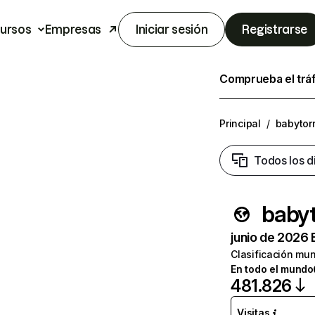
ursos
Empresas
Iniciar sesión
Registrarse
Comprueba el trá
Principal
/
babytor
Todos los d
babyt
junio de 2026 
Clasificación mun
En todo el mundo
481.826
Visitas