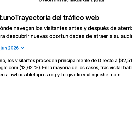
10 veces más información diaria. ¡Gratis!
t.uno
Trayectoria del tráfico web
ónde navegan los visitantes antes y después de aterriza
a descubrir nuevas oportunidades de atraer a su audi
jun 2026
no, los visitantes proceden principalmente de Directo a (82,51
le.com (12,62 %). En la mayoría de los casos, tras visitar bab
gen a nwhoisabletopres.org y forgivefireextinguisher.com.