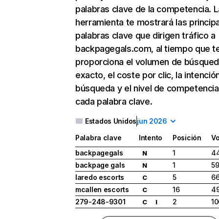
palabras clave de la competencia. L
herramienta te mostrará las princip
palabras clave que dirigen tráfico a
backpagegals.com, al tiempo que t
proporciona el volumen de búsque
exacto, el coste por clic, la intenció
búsqueda y el nivel de competencia
cada palabra clave.
Estados Unidos
jun 2026
Palabra clave
Intento
Posición
V
backpagegals
1
4
N
backpage gals
1
5
N
laredo escorts
5
6
C
mcallen escorts
16
49
C
279-248-9301
2
10
C
I