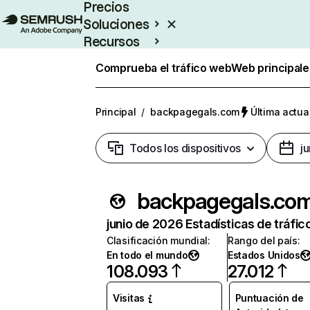
Precios
Soluciones
Recursos
Empresas
Comprueba el tráfico web
Web principale
Principal
/
backpagegals.com
Última actua
Todos los dispositivos
j
backpagegals.co
junio de 2026 Estadísticas de tráfic
Clasificación mundial
:
Rango del país
:
En todo el mundo
Estados Unidos
108.093
27.012
Visitas
Puntuación de