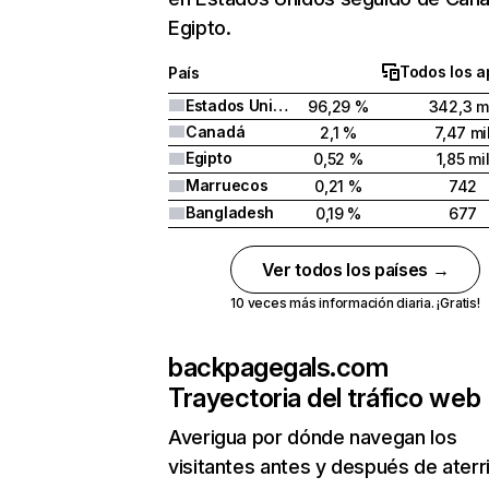
Egipto.
Todos los a
País
Estados Unidos
96,29 %
342,3 m
Canadá
2,1 %
7,47 mi
Egipto
0,52 %
1,85 mi
Marruecos
0,21 %
742
Bangladesh
0,19 %
677
Ver todos los países →
10 veces más información diaria. ¡Gratis!
backpagegals.com
Trayectoria del tráfico web
Averigua por dónde navegan los
visitantes antes y después de aterr