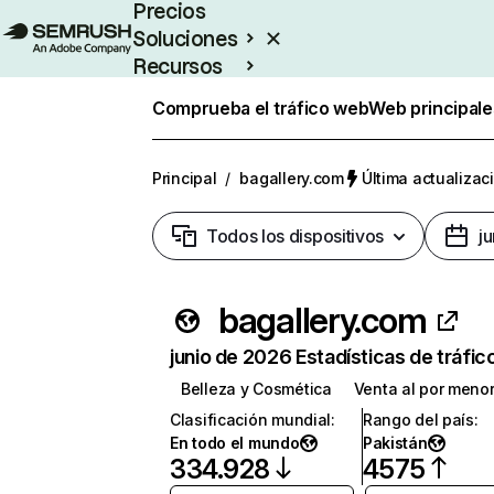
Precios
Soluciones
Recursos
Empresas
Comprueba el tráfico web
Web principale
Principal
/
bagallery.com
Última actualizaci
Todos los dispositivos
j
bagallery.com
junio de 2026 Estadísticas de tráfic
Belleza y Cosmética
Venta al por meno
Clasificación mundial
:
Rango del país
:
En todo el mundo
Pakistán
334.928
4575