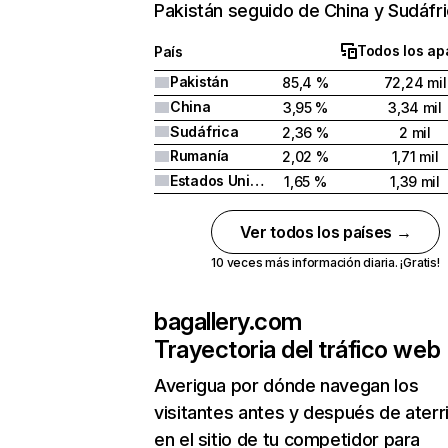
Pakistán seguido de China y Sudáfri
Todos los ap
País
Pakistán
85,4 %
72,24 mil
China
3,95 %
3,34 mil
Sudáfrica
2,36 %
2 mil
Rumanía
2,02 %
1,71 mil
Estados Unidos
1,65 %
1,39 mil
Ver todos los países →
10 veces más información diaria. ¡Gratis!
bagallery.com
Trayectoria del tráfico web
Averigua por dónde navegan los
visitantes antes y después de aterr
en el sitio de tu competidor para