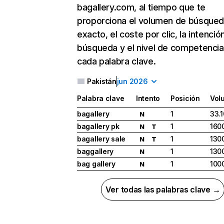
bagallery.com, al tiempo que te
proporciona el volumen de búsque
exacto, el coste por clic, la intenció
búsqueda y el nivel de competencia
cada palabra clave.
Pakistán
jun 2026
Palabra clave
Intento
Posición
Vol
bagallery
1
33.
N
bagallery pk
1
160
N
T
bagallery sale
1
130
N
T
baggallery
1
130
N
bag gallery
1
100
N
Ver todas las palabras clave →