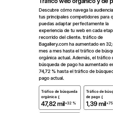
Tráfico web orgánico y de 
Descubre cómo navega la audienci
tus principales competidores para 
puedas adaptar perfectamente la
experiencia de tu web en cada etap
recorrido del cliente. tráfico de
Bagallery.com ha aumentado en 32
mes a mes hasta el tráfico de bús
orgánica actual. Además, el tráfico 
búsqueda de pago ha aumentado e
74,72 % hasta el tráfico de búsque
pago actual.
Tráfico de búsqueda
Tráfico de bús
orgánica
de pago
47,82 mil
1,39 mil
+32 %
+75