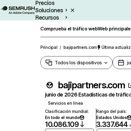
Precios
Soluciones
Recursos
Empresas
Comprueba el tráfico web
Web principale
Principal
/
bajipartners.com
Última actualiz
Todos los dispositivos
j
bajipartners.com
junio de 2026 Estadísticas de tráfic
Servicios en línea
Clasificación mundial
:
Rango del país
:
En todo el mundo
Estados Unidos
10.086.109
3.337.644