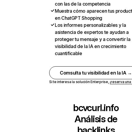
con las de la competencia
Muestra cómo aparecen tus produc
en ChatGPT Shopping
Los informes personalizables y la
asistencia de expertos te ayudan a
proteger tu mensaje y a convertir la
visibilidad de la IA en crecimiento
cuantificable
Comsulta tu visibilidad en la IA 
Si te interesa la solución Enterprise,
¡reserva un
bcvcurl.info
Análisis de
backlinks