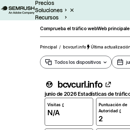
Precios
Soluciones
Recursos
Empresas
Comprueba el tráfico web
Web principale
Principal
/
bcvcurl.info
Última actualización
Todos los dispositivos
j
bcvcurl.info
junio de 2026 Estadísticas de tráfic
Visitas
Puntuación de
Autoridad
N/A
2