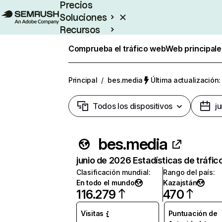
Precios
Soluciones
Recursos
Empresas
Comprueba el tráfico web
Web principale
Principal
/
bes.media
Última actualización:
Todos los dispositivos
j
bes.media
junio de 2026 Estadísticas de tráfic
Clasificación mundial
:
Rango del país
:
En todo el mundo
Kazajstán
116.279
470
Visitas
Puntuación de