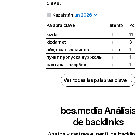
clave.
Kazajstán
jun 2026
Palabra clave
Intento
Po
kizdar
11
I
kizdarnet
3
I
айдархан кусаинов
1
I
T
пункт пропуска нур жолы
1
I
салтанат азирбек
1
I
Ver todas las palabras clave →
bes.media
Análisi
de backlinks
Analiza y rastrea el perfil de backli