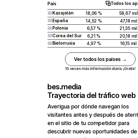
Todos los ap
País
Kazajstán
18,06 %
58,67 mil
España
14,52 %
47,18 mil
Polonia
6,57 %
21,35 mil
Corea del Sur
6,21 %
20,18 mil
Bielorrusia
4,97 %
16,15 mil
Ver todos los países →
10 veces más información diaria. ¡Gratis!
bes.media
Trayectoria del tráfico web
Averigua por dónde navegan los
visitantes antes y después de aterr
en el sitio de tu competidor para
descubrir nuevas oportunidades de