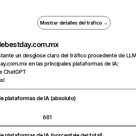
Mostrar detalles del tráfico →
de
bestday.com.mx
nstante un desglose claro del tráfico procedente de 
y.com.mx en las principales plataformas de IA:
de ChatGPT
s!
e plataformas de IA (absoluto)
681
e plataformas de IA (porcentaje del total)