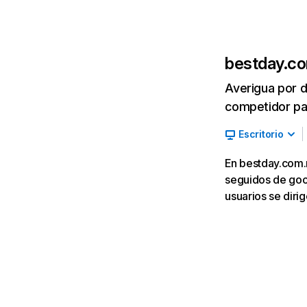
bestday.c
Averigua por d
competidor par
Escritorio
En bestday.com.m
seguidos de goog
usuarios se dir