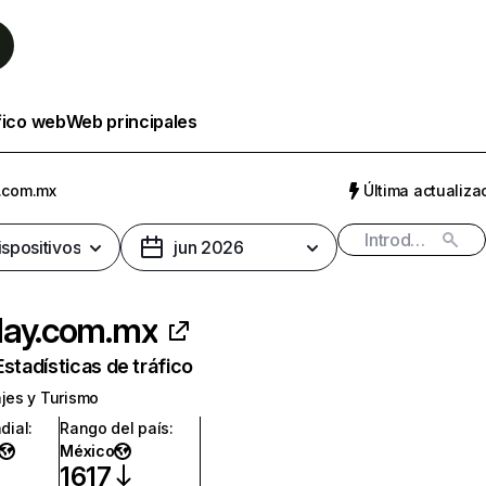
fico web
Web principales
.com.mx
Última actualizac
ispositivos
jun 2026
day.com.mx
Estadísticas de tráfico
ajes y Turismo
dial
:
Rango del país
:
México
1617