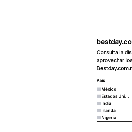
bestday.c
Consulta la di
aprovechar los
Bestday.com.m
País
México
Estados Unidos
India
Irlanda
Nigeria