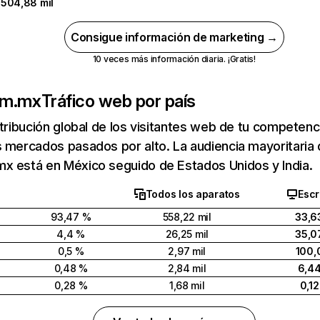
504,88 mil
Consigue información de marketing →
10 veces más información diaria. ¡Gratis!
om.mx
Tráfico web por país
stribución global de los visitantes web de tu competen
 mercados pasados por alto. La audiencia mayoritaria
x está en México seguido de Estados Unidos y India.
Todos los aparatos
Escr
93,47 %
558,22 mil
33,6
4,4 %
26,25 mil
35,0
0,5 %
2,97 mil
100,
0,48 %
2,84 mil
6,4
0,28 %
1,68 mil
0,1