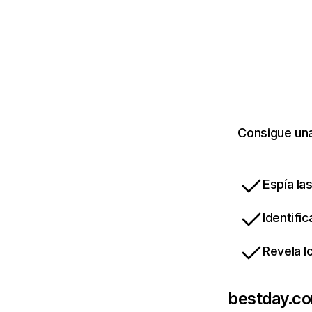
Consigue una
Espía la
Identifi
Revela l
bestday.c