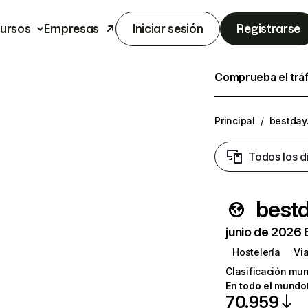
ursos
Empresas
Iniciar sesión
Registrarse
Comprueba el trá
Principal
/
bestday
Todos los d
best
junio de 2026 
Hostelería
Vi
Clasificación mun
En todo el mundo
70.959