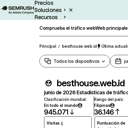
Precios
Soluciones
Recursos
Empresas
Comprueba el tráfico web
Web principale
Principal
/
besthouse.web.id
Última actual
Todos los dispositivos
j
besthouse.web.id
junio de 2026 Estadísticas de tráfic
Clasificación mundial
:
Rango del país
:
En todo el mundo
Filipinas
945.071
36.146
Visitas
Puntuación de