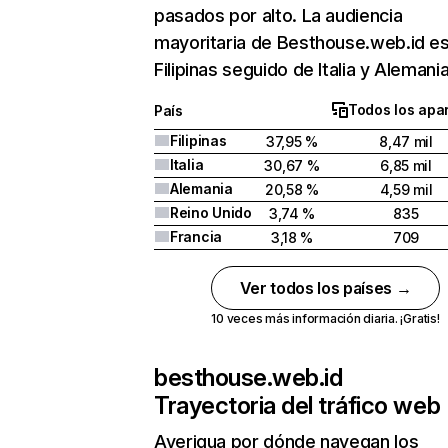
pasados por alto. La audiencia
mayoritaria de Besthouse.web.id es
Filipinas seguido de Italia y Alemania
Todos los apa
País
Filipinas
37,95 %
8,47 mil
Italia
30,67 %
6,85 mil
Alemania
20,58 %
4,59 mil
Reino Unido
3,74 %
835
Francia
3,18 %
709
Ver todos los países →
10 veces más información diaria. ¡Gratis!
besthouse.web.id
Trayectoria del tráfico web
Averigua por dónde navegan los