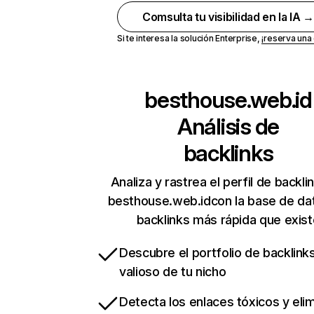
Comsulta tu visibilidad en la IA 
Si te interesa la solución Enterprise,
¡reserva un
besthouse.web.id
Análisis de
backlinks
Analiza y rastrea el perfil de backli
besthouse.web.idcon la base de da
backlinks más rápida que exist
Descubre el portfolio de backlin
valioso de tu nicho
Detecta los enlaces tóxicos y eli