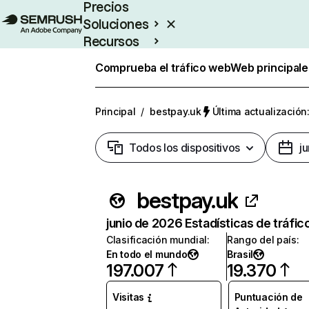
Precios
Soluciones
Recursos
Empresas
Comprueba el tráfico web
Web principale
Principal
/
bestpay.uk
Última actualización:
Todos los dispositivos
j
bestpay.uk
junio de 2026 Estadísticas de tráfic
Clasificación mundial
:
Rango del país
:
En todo el mundo
Brasil
197.007
19.370
Visitas
Puntuación de