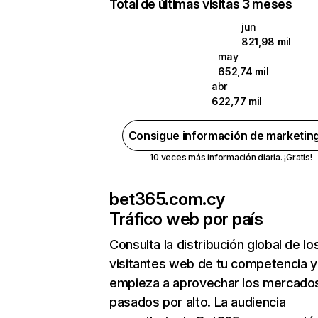
Total de últimas visitas 3 meses
jun
821,98 mil
may
652,74 mil
abr
622,77 mil
Consigue información de marketin
10 veces más información diaria. ¡Gratis!
bet365.com.cy
Tráfico web por país
Consulta la distribución global de lo
visitantes web de tu competencia y
empieza a aprovechar los mercado
pasados por alto. La audiencia