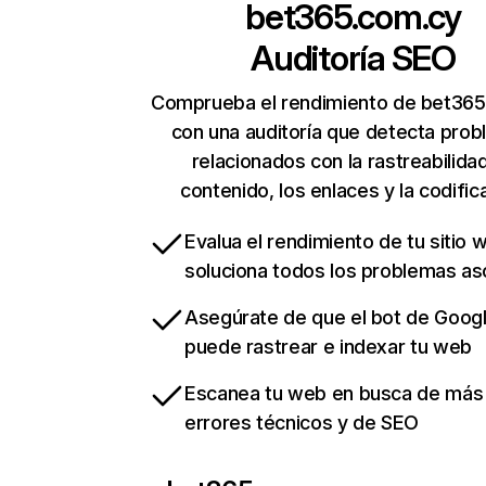
bet365.com.cy
Auditoría SEO
Comprueba el rendimiento de bet36
con una auditoría que detecta pro
relacionados con la rastreabilidad
contenido, los enlaces y la codific
Evalua el rendimiento de tu sitio 
soluciona todos los problemas a
Asegúrate de que el bot de Goog
puede rastrear e indexar tu web
Escanea tu web en busca de más
errores técnicos y de SEO