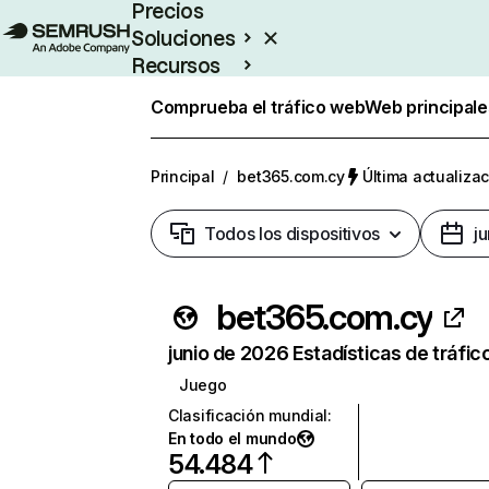
Precios
Soluciones
Recursos
Empresas
Comprueba el tráfico web
Web principale
Principal
/
bet365.com.cy
Última actualizac
Todos los dispositivos
j
bet365.com.cy
junio de 2026 Estadísticas de tráfic
Juego
Clasificación mundial
:
En todo el mundo
54.484