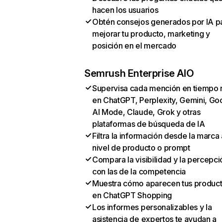
hacen los usuarios
Obtén consejos generados por IA p
mejorar tu producto, marketing y
posición en el mercado
Semrush Enterprise AIO
Supervisa cada mención en tiempo 
en ChatGPT, Perplexity, Gemini, Go
AI Mode, Claude, Grok y otras
plataformas de búsqueda de IA
Filtra la información desde la marca 
nivel de producto o prompt
Compara la visibilidad y la percepci
con las de la competencia
Muestra cómo aparecen tus produc
en ChatGPT Shopping
Los informes personalizables y la
asistencia de expertos te ayudan a