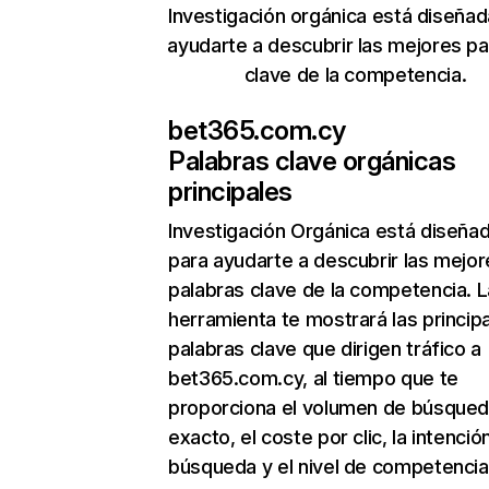
Investigación orgánica está diseñad
ayudarte a descubrir las mejores pa
clave de la competencia.
bet365.com.cy
Palabras clave orgánicas
principales
Investigación Orgánica
está diseña
para ayudarte a descubrir las mejor
palabras clave de la competencia. L
herramienta te mostrará las princip
palabras clave que dirigen tráfico a
bet365.com.cy, al tiempo que te
proporciona el volumen de búsque
exacto, el coste por clic, la intenció
búsqueda y el nivel de competencia