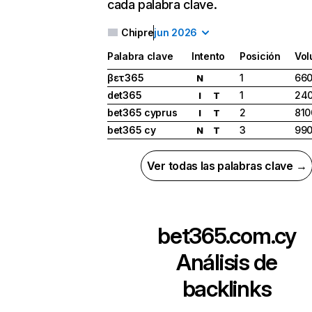
cada palabra clave.
Chipre
jun 2026
Palabra clave
Intento
Posición
Vo
βετ365
1
66
N
det365
1
24
I
T
bet365 cyprus
2
810
I
T
bet365 cy
3
99
N
T
Ver todas las palabras clave →
bet365.com.cy
Análisis de
backlinks