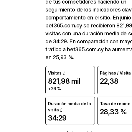
de tus competidores haciendo un
seguimiento de los indicadores clav
comportamiento en el sitio. En junio
bet365.com.cy se recibieron 821,98
visitas con una duración media de s
de 34:29. En comparación con mayo
tráfico a bet365.com.cy ha aument
en 25,93 %.
Visitas
Páginas / Visita
821,98 mil
22,38
+26 %
Duración media de la
Tasa de rebote
visita
28,33 %
34:29