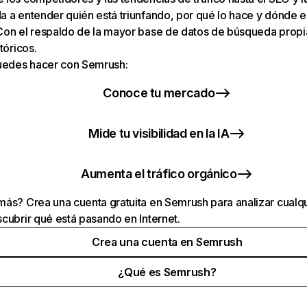
 a entender quién está triunfando, por qué lo hace y dónde e
Con el respaldo de la mayor base de datos de búsqueda prop
tóricos.
puedes hacer con Semrush:
Conoce tu mercado
Mide tu visibilidad en la IA
Aumenta el tráfico orgánico
ás? Crea una cuenta gratuita en Semrush para analizar cualqu
cubrir qué está pasando en Internet.
Crea una cuenta en Semrush
¿Qué es Semrush?