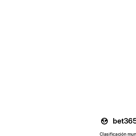
bet36
Clasificación mun