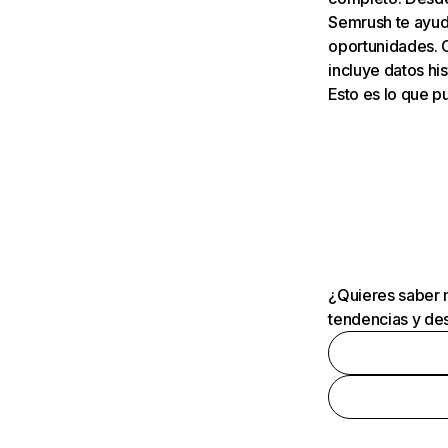
Semrush te ayuda
oportunidades. 
incluye datos his
Esto es lo que 
¿Quieres saber m
tendencias y des