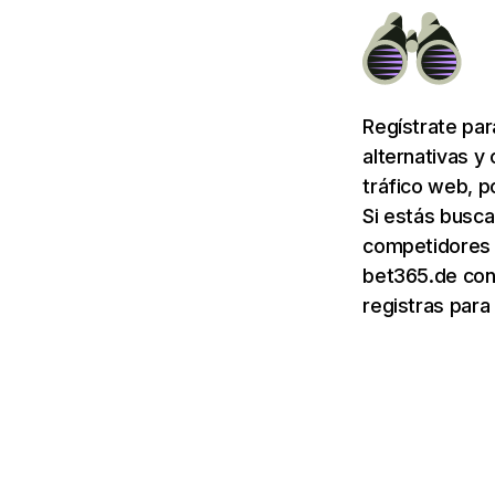
Regístrate pa
alternativas y
tráfico web, p
Si estás busca
competidores 
bet365.de con
registras para