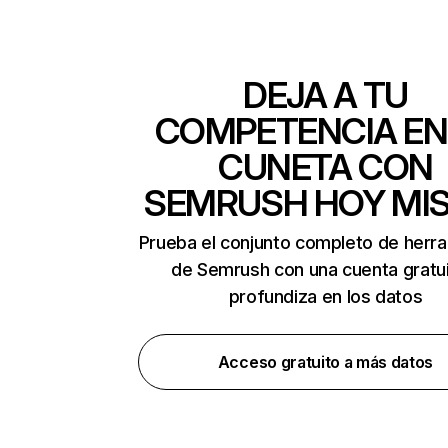
DEJA A TU
COMPETENCIA EN
CUNETA CON
SEMRUSH HOY MI
Prueba el conjunto completo de herr
de Semrush con una cuenta gratui
profundiza en los datos
Acceso gratuito a más datos