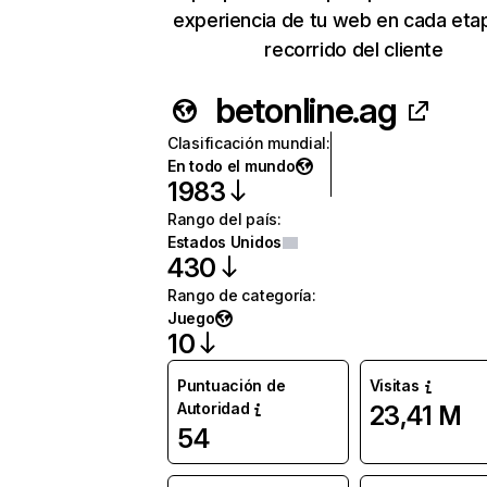
experiencia de tu web en cada eta
recorrido del cliente
betonline.ag
Clasificación mundial
:
En todo el mundo
1983
Rango del país
:
Estados Unidos
430
Rango de categoría
:
Juego
10
Puntuación de
Visitas
Autoridad
23,41 M
54