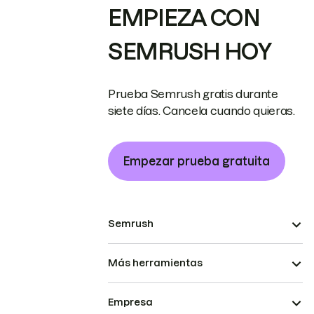
EMPIEZA CON
SEMRUSH HOY
Prueba Semrush gratis durante
siete días. Cancela cuando quieras.
Empezar prueba gratuita
Semrush
Más herramientas
Empresa