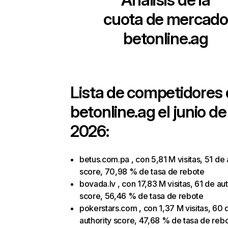
cuota de mercado
betonline.ag
Lista de competidores
betonline.ag
el junio de
2026:
betus.com.pa , con 5,81 M visitas, 51 de 
score, 70,98 % de tasa de rebote
bovada.lv , con 17,83 M visitas, 61 de aut
score, 56,46 % de tasa de rebote
pokerstars.com , con 1,37 M visitas, 60 
authority score, 47,68 % de tasa de reb