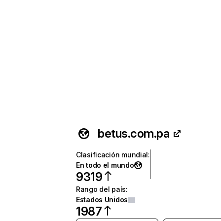
betus.com.pa
Clasificación mundial
:
En todo el mundo
9319
Rango del país
:
Estados Unidos
1987