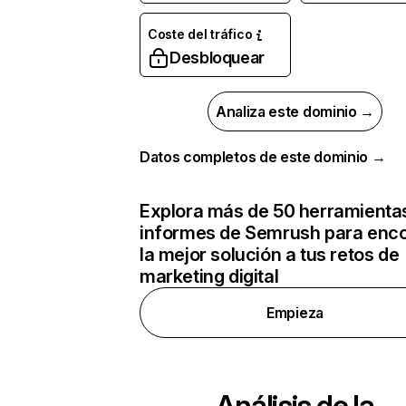
Coste del tráfico
Desbloquear
Analiza este dominio →
Datos completos de este dominio →
Explora más de 50 herramienta
informes de Semrush para enco
la mejor solución a tus retos de
marketing digital
Empieza
Análisis de la