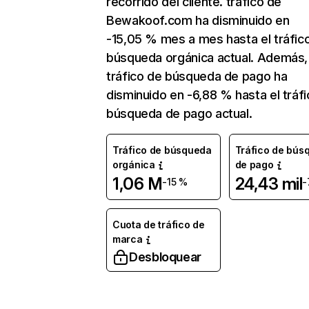
recorrido del cliente. tráfico de
Bewakoof.com ha disminuido en
-15,05 % mes a mes hasta el tráfic
búsqueda orgánica actual. Además, 
tráfico de búsqueda de pago ha
disminuido en -6,88 % hasta el tráf
búsqueda de pago actual.
Tráfico de búsqueda
Tráfico de bús
orgánica
de pago
1,06 M
24,43 mil
-15 %
-
Cuota de tráfico de
marca
Desbloquear