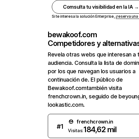
Comsulta tu visibilidad en la IA 
Si te interesa la solución Enterprise,
¡reserva un
bewakoof.com
Competidores y alternativa
Revela otras webs que interesan a 
audiencia. Consulta la lista de domi
por los que navegan los usuarios a
continuación de. El público de
Bewakoof.comtambién visita
frenchcrown.in, seguido de beyoung
lookastic.com.
frenchcrown.in
#
1
184,62 mil
Visitas: