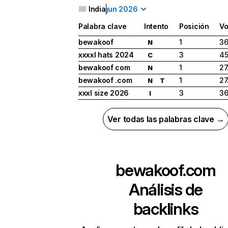
India
jun 2026
Palabra clave
Intento
Posición
Vo
bewakoof
1
36
N
xxxxl hats 2024
3
45
C
bewakoof com
1
27
N
bewakoof .com
1
27
N
T
xxxl size 2026
3
36
I
Ver todas las palabras clave →
bewakoof.com
Análisis de
backlinks