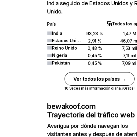
India seguido de Estados Unidos y 
Unido.
Todos los a
País
India
93,23 %
1,47 M
Estados Unidos
2,91 %
46,07 m
Reino Unido
0,48 %
7,53 mi
Nigeria
0,45 %
7,11 mil
Pakistán
0,45 %
7,09 mi
Ver todos los países →
10 veces más información diaria. ¡Gratis!
bewakoof.com
Trayectoria del tráfico web
Averigua por dónde navegan los
visitantes antes y después de aterr