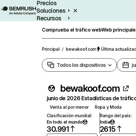
Precios
Soluciones
Recursos
Empresas
Comprueba el tráfico web
Web principale
Principal
/
bewakoof.com
Última actualizac
Todos los dispositivos
j
bewakoof.com
junio de 2026 Estadísticas de tráfic
Venta al por menor
Ropa y Moda
Clasificación mundial
:
Rango del país
:
En todo el mundo
India
30.991
2615