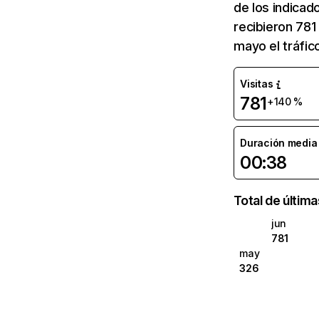
de los indicad
recibieron 781
mayo el tráfi
Visitas
781
+140 %
Duración media d
00:38
Total de últim
jun
781
may
326