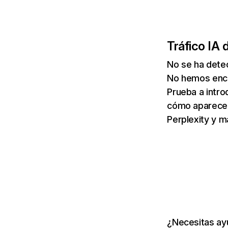
Tráfico IA 
No se ha detec
No hemos enco
Prueba a intro
cómo aparece 
Perplexity y m
¿Necesitas ayu