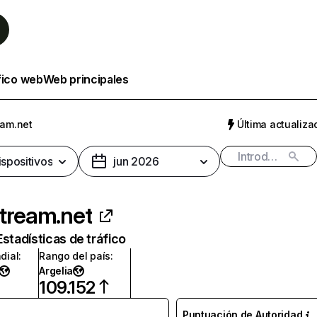
fico web
Web principales
eam.net
Última actualizac
ispositivos
jun 2026
tream.net
Estadísticas de tráfico
dial
:
Rango del país
:
Argelia
109.152
Puntuación de Autoridad