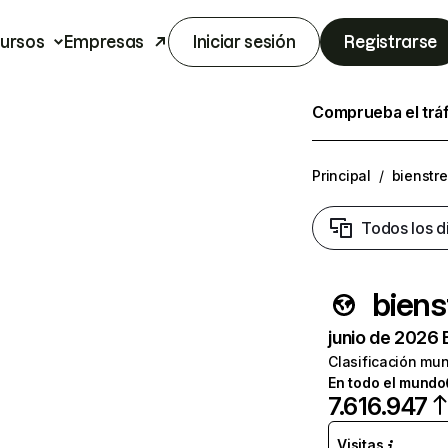
ursos
Empresas
Iniciar sesión
Registrarse
Comprueba el trá
Principal
/
bienstr
Todos los d
biens
junio de 2026 
Clasificación mun
En todo el mundo
7.616.947
Visitas