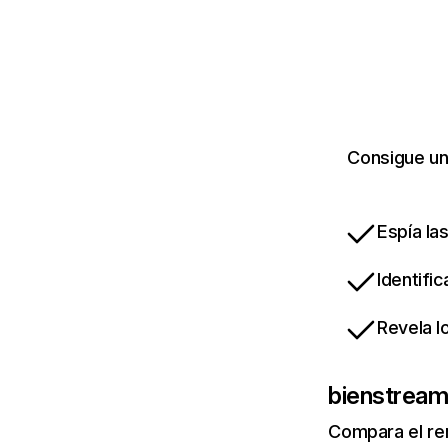
Consigue un
Espía la
Identifi
Revela l
bienstream
Compara el re