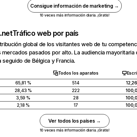
Consigue información de marketing →
10 veces más información diaria. ¡Gratis!
.net
Tráfico web por país
stribución global de los visitantes web de tu competen
 mercados pasados por alto. La audiencia mayoritaria
a seguido de Bélgica y Francia.
Todos los aparatos
Escri
65,81 %
514
12,2
28,43 %
222
100,
3,59 %
28
100,
2,18 %
17
100,
Ver todos los países →
10 veces más información diaria. ¡Gratis!