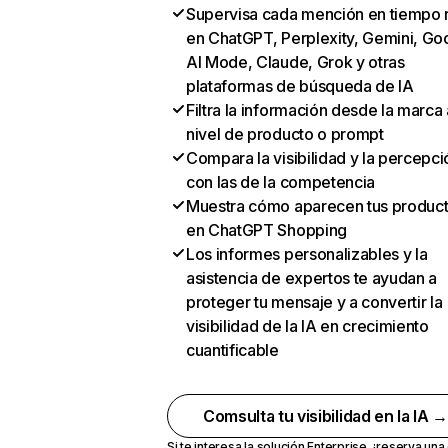
Supervisa cada mención en tiempo 
en ChatGPT, Perplexity, Gemini, Go
AI Mode, Claude, Grok y otras
plataformas de búsqueda de IA
Filtra la información desde la marca 
nivel de producto o prompt
Compara la visibilidad y la percepci
con las de la competencia
Muestra cómo aparecen tus produc
en ChatGPT Shopping
Los informes personalizables y la
asistencia de expertos te ayudan a
proteger tu mensaje y a convertir la
visibilidad de la IA en crecimiento
cuantificable
Comsulta tu visibilidad en la IA 
Si te interesa la solución Enterprise,
¡reserva un