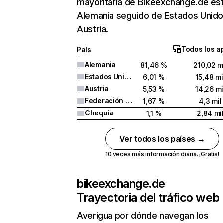
mayoritaria de Bikeexchange.de es
Alemania seguido de Estados Unido
Austria.
Todos los a
País
Alemania
81,46 %
210,02 m
Estados Unidos
6,01 %
15,48 mi
Austria
5,53 %
14,26 mi
Federación Rusa
1,67 %
4,3 mil
Chequia
1,1 %
2,84 mi
Ver todos los países →
10 veces más información diaria. ¡Gratis!
bikeexchange.de
Trayectoria del tráfico web
Averigua por dónde navegan los