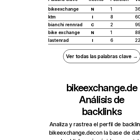
bikeexchange
1
3
N
ktm
8
60
I
bianchi rennrad
2
9
C
bike exchange
1
8
N
lastenrad
6
22
I
Ver todas las palabras clave →
bikeexchange.de
Análisis de
backlinks
Analiza y rastrea el perfil de backli
bikeexchange.decon la base de da