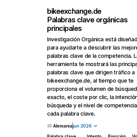
bikeexchange.de
Palabras clave orgánicas
principales
Investigación Orgánica
está diseña
para ayudarte a descubrir las mejor
palabras clave de la competencia. L
herramienta te mostrará las princip
palabras clave que dirigen tráfico a
bikeexchange.de, al tiempo que te
proporciona el volumen de búsque
exacto, el coste por clic, la intenció
búsqueda y el nivel de competencia
cada palabra clave.
Alemania
jun 2026
Palabra clave
Intento
Posición
V