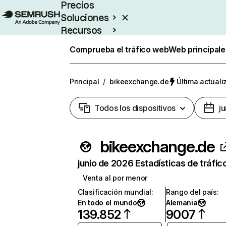
Precios
Soluciones
Recursos
Empresas
Comprueba el tráfico web
Web principale
Principal
/
bikeexchange.de
Última actuali
Todos los dispositivos
j
bikeexchange.de
junio de 2026 Estadísticas de tráfic
Venta al por menor
Clasificación mundial
:
Rango del país
:
En todo el mundo
Alemania
139.852
9007