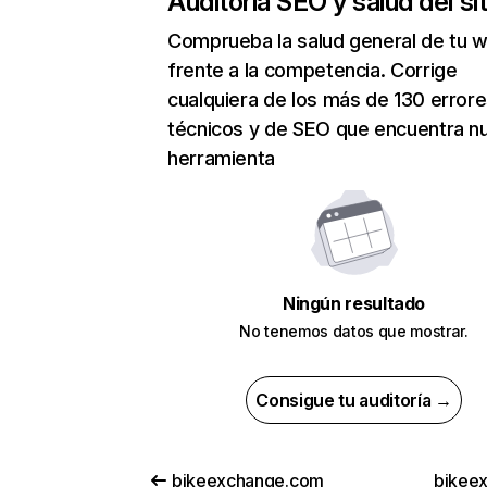
Auditoría SEO y salud del sit
Comprueba la salud general de tu 
frente a la competencia. Corrige
cualquiera de los más de 130 error
técnicos y de SEO que encuentra n
herramienta
Ningún resultado
No tenemos datos que mostrar.
Consigue tu auditoría →
bikeexchange.com
bikeex