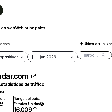
fico web
Web principales
ar.com
Última actualizac
ispositivos
jun 2026
adar.com
Estadísticas de tráfico
nor
dial
:
Rango del país
:
Estados Unidos
16.009