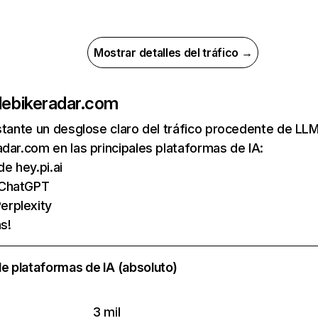
Mostrar detalles del tráfico →
de
bikeradar.com
nstante un desglose claro del tráfico procedente de 
dar.com en las principales plataformas de IA:
de hey.pi.ai
 ChatGPT
erplexity
s!
e plataformas de IA (absoluto)
3 mil