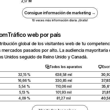
2,17 M
Consigue información de marketing →
10 veces más información diaria. ¡Gratis!
com
Tráfico web por país
stribución global de los visitantes web de tu competen
 mercados pasados por alto. La audiencia mayoritaria
os Unidos seguido de Reino Unido y Canadá.
Todos los aparatos
Escr
32,15 %
638,58 mil
30,9
16,66 %
330,85 mil
37,8
5,54 %
110,06 mil
35,6
5,13 %
101,93 mil
21,8
4,09 %
81,27 mil
40,5