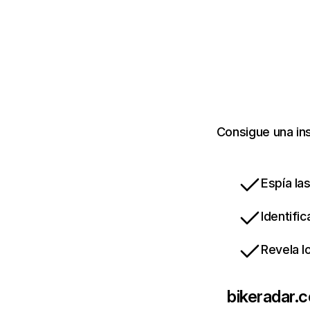
Consigue una in
Espía la
Identifi
Revela l
bikeradar.