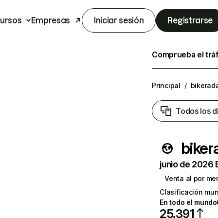
ursos
Empresas
Iniciar sesión
Registrarse
Comprueba el trá
Principal
/
bikerad
Todos los d
biker
junio de 2026 
Venta al por me
Clasificación mun
En todo el mundo
25.391