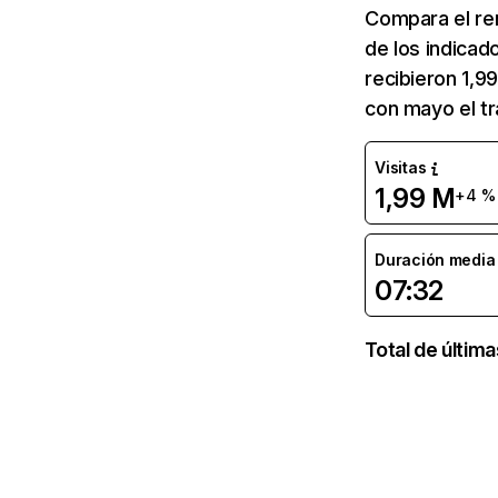
Compara el re
de los indicad
recibieron 1,9
con mayo el t
Visitas
1,99 M
+4 %
Duración media d
07:32
Total de últim