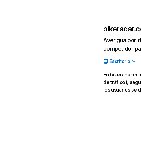
bikeradar.
Averigua por d
competidor par
Escritorio
En bikeradar.co
de tráfico), seg
los usuarios se 