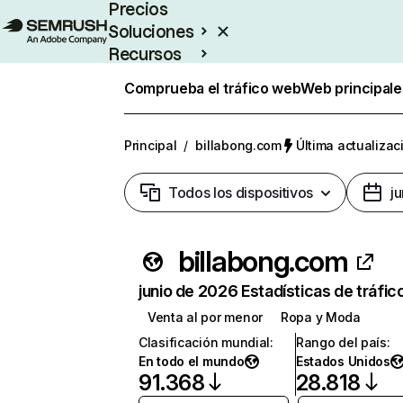
Precios
Soluciones
Recursos
Empresas
Comprueba el tráfico web
Web principale
Principal
/
billabong.com
Última actualizac
Todos los dispositivos
j
billabong.com
junio de 2026 Estadísticas de tráfic
Venta al por menor
Ropa y Moda
Clasificación mundial
:
Rango del país
:
En todo el mundo
Estados Unidos
91.368
28.818