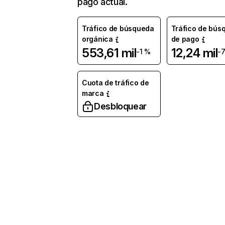
pago actual.
Tráfico de búsqueda
Tráfico de bús
orgánica
de pago
553,61 mil
12,24 mil
-1 %
-
Cuota de tráfico de
marca
Desbloquear