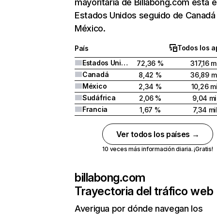
mayoritaria de Billabong.com está 
Estados Unidos seguido de Canadá
México.
Todos los a
País
Estados Unidos
72,36 %
317,16 m
Canadá
8,42 %
36,89 mi
México
2,34 %
10,26 mi
Sudáfrica
2,06 %
9,04 mi
Francia
1,67 %
7,34 mi
Ver todos los países →
10 veces más información diaria. ¡Gratis!
billabong.com
Trayectoria del tráfico web
Averigua por dónde navegan los