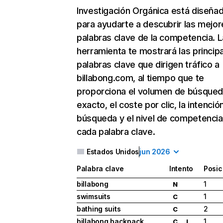
Investigación Orgánica
está diseña
para ayudarte a descubrir las mejor
palabras clave de la competencia. L
herramienta te mostrará las princip
palabras clave que dirigen tráfico a
billabong.com, al tiempo que te
proporciona el volumen de búsque
exacto, el coste por clic, la intenció
búsqueda y el nivel de competencia
cada palabra clave.
Estados Unidos
jun 2026
Palabra clave
Intento
Posic
billabong
1
N
swimsuits
1
C
bathing suits
2
C
billabong backpack
1
C
I