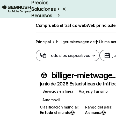
Precios
Soluciones
Recursos
Empresas
Comprueba el tráfico web
Web principale
Principal
/
billiger-mietwagen.de
Última ac
Todos los dispositivos
j
billiger-mietw
junio de 2026 Estadísticas de tráfic
Servicios en línea
Viajes y Turismo
Automóvil
Clasificación mundial
:
Rango del país
:
En todo el mundo
Alemania