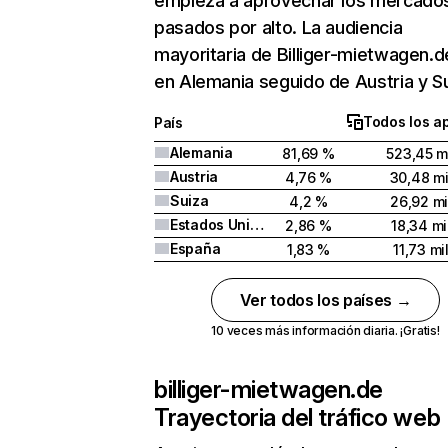
empieza a aprovechar los mercado
pasados por alto. La audiencia
mayoritaria de Billiger-mietwagen.d
en Alemania seguido de Austria y Su
Todos los a
País
Alemania
81,69 %
523,45 m
Austria
4,76 %
30,48 mi
Suiza
4,2 %
26,92 mi
Estados Unidos
2,86 %
18,34 mi
España
1,83 %
11,73 mi
Ver todos los países →
10 veces más información diaria. ¡Gratis!
billiger-mietwagen.de
Trayectoria del tráfico web