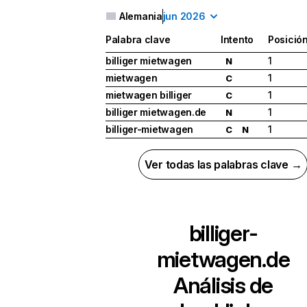
Alemania
jun 2026
Palabra clave
Intento
Posició
billiger mietwagen
1
N
mietwagen
1
C
mietwagen billiger
1
C
billiger mietwagen.de
1
N
billiger-mietwagen
1
C
N
Ver todas las palabras clave →
billiger-
mietwagen.de
Análisis de