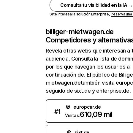
Comsulta tu visibilidad en la IA 
Si te interesa la solución Enterprise,
¡reserva un
billiger-mietwagen.de
Competidores y alternativa
Revela otras webs que interesan a 
audiencia. Consulta la lista de domi
por los que navegan los usuarios a
continuación de. El público de Billige
mietwagen.detambién visita europc
seguido de sixt.de y enterprise.de.
europcar.de
#
1
610,09 mil
Visitas:
sixt.de