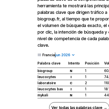
herramienta te mostrará las princip
palabras clave que dirigen tráfico a
biogroup.fr, al tiempo que te propo
el volumen de búsqueda exacto, el 
por clic, la intención de búsqueda y 
nivel de competencia de cada palab
clave.
Francia
jun 2026
Palabra clave
Intento
Posición
Vo
biogroup
1
60
N
leucocytes
1
74
I
laboratoire
2
11
C
leucocytes bas
1
18
I
mykali
1
44
N
Ver todas las palabras clave →