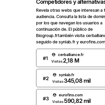
Competidores y alternativa
Revela otras webs que interesan a 
audiencia. Consulta la lista de domi
por los que navegan los usuarios a
continuación de. El público de
Biogroup.frtambién visita cerballianc
seguido de synlab.fr y eurofins.com
cerballiance.fr
#
1
2,18 M
Visitas:
synlab.fr
#
2
345,08 mil
Visitas:
eurofins.com
#
3
590,82 mil
Visitas: