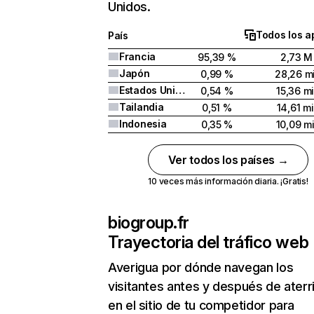
Unidos.
Todos los a
País
Francia
95,39 %
2,73 M
Japón
0,99 %
28,26 mi
Estados Unidos
0,54 %
15,36 mi
Tailandia
0,51 %
14,61 mi
Indonesia
0,35 %
10,09 mi
Ver todos los países →
10 veces más información diaria. ¡Gratis!
biogroup.fr
Trayectoria del tráfico web
Averigua por dónde navegan los
visitantes antes y después de aterr
en el sitio de tu competidor para