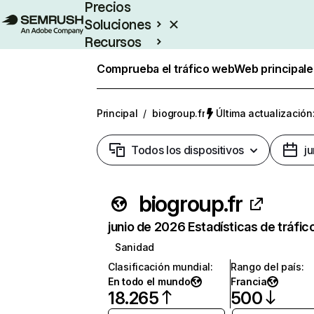
Precios
Soluciones
Recursos
Empresas
Comprueba el tráfico web
Web principale
Principal
/
biogroup.fr
Última actualización:
Todos los dispositivos
j
biogroup.fr
junio de 2026 Estadísticas de tráfic
Sanidad
Clasificación mundial
:
Rango del país
:
En todo el mundo
Francia
18.265
500