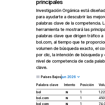
principales
Investigación Orgánica
está diseña
para ayudarte a descubrir las mejor
palabras clave de la competencia. L
herramienta te mostrará las princip
palabras clave que dirigen tráfico a
bol.com, al tiempo que te proporcio
volumen de búsqueda exacto, el co
por clic, la intención de búsqueda y 
nivel de competencia de cada palab
clave.
Países Bajos
jun 2026
Palabra clave
Intento
Posición
Vol
bol
1
1.2
N
bol.com
1
450
N
bol com
1
74.
N