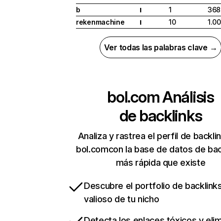
b
1
368
I
rekenmachine
10
1.0
I
Ver todas las palabras clave →
bol.com
Análisis
de backlinks
Analiza y rastrea el perfil de backli
bol.comcon la base de datos de bac
más rápida que existe
Descubre el portfolio de backlin
valioso de tu nicho
Detecta los enlaces tóxicos y eli