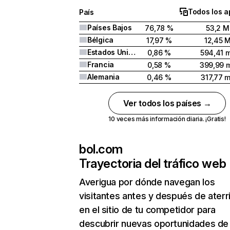
Todos los a
País
Países Bajos
76,78 %
53,2 M
Bélgica
17,97 %
12,45 
Estados Unidos
0,86 %
594,41 m
Francia
0,58 %
399,99 m
Alemania
0,46 %
317,77 m
Ver todos los países →
10 veces más información diaria. ¡Gratis!
bol.com
Trayectoria del tráfico web
Averigua por dónde navegan los
visitantes antes y después de aterr
en el sitio de tu competidor para
descubrir nuevas oportunidades de