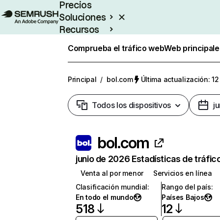
Precios
Soluciones
Recursos
Empresas
Comprueba el tráfico web
Web principale
Principal
/
bol.com
Última actualización: 12
Todos los dispositivos
j
bol.com
junio de 2026 Estadísticas de tráfic
Venta al por menor
Servicios en línea
Clasificación mundial
:
Rango del país
:
En todo el mundo
Países Bajos
518
12