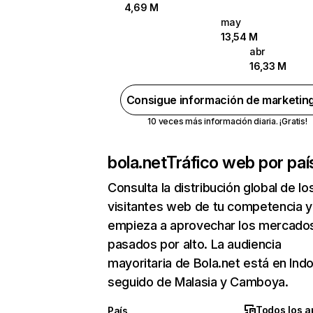
4,69 M
may
13,54 M
abr
16,33 M
Consigue información de marketin
10 veces más información diaria. ¡Gratis!
bola.net
Tráfico web por paí
Consulta la distribución global de lo
visitantes web de tu competencia y
empieza a aprovechar los mercado
pasados por alto. La audiencia
mayoritaria de Bola.net está en Ind
seguido de Malasia y Camboya.
Todos los a
País