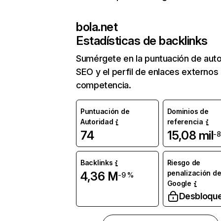
bola.net
Estadísticas de backlinks
Sumérgete en la puntuación de auto
SEO y el perfil de enlaces externos
competencia.
Puntuación de
Dominios de
Autoridad
referencia
74
15,08 mil
-
Backlinks
Riesgo de
penalización d
4,36 M
-9 %
Google
Desbloqu