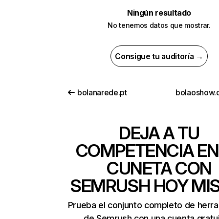
Ningún resultado
No tenemos datos que mostrar.
Consigue tu auditoría →
bolanarede.pt
bolaoshow.
DEJA A TU
COMPETENCIA EN
CUNETA CON
SEMRUSH HOY MI
Prueba el conjunto completo de herr
de Semrush con una cuenta gratui