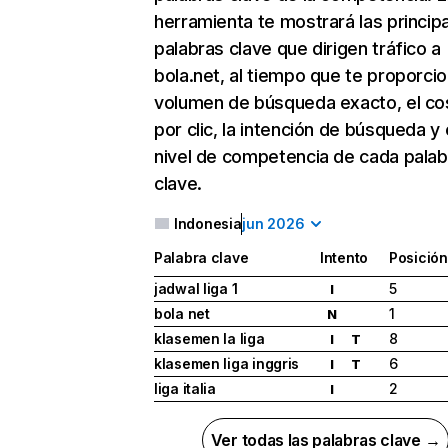
herramienta te mostrará las princip
palabras clave que dirigen tráfico a
bola.net, al tiempo que te proporcio
volumen de búsqueda exacto, el co
por clic, la intención de búsqueda y 
nivel de competencia de cada palab
clave.
Indonesia
jun 2026
Palabra clave
Intento
Posición
jadwal liga 1
5
I
bola net
1
N
klasemen la liga
8
I
T
klasemen liga inggris
6
I
T
liga italia
2
I
Ver todas las palabras clave →