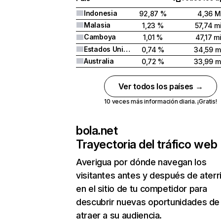
Indonesia
92,87 %
4,36 M
Malasia
1,23 %
57,74 mi
Camboya
1,01 %
47,17 mi
Estados Unidos
0,74 %
34,59 mi
Australia
0,72 %
33,99 mi
Ver todos los países →
10 veces más información diaria. ¡Gratis!
bola.net
Trayectoria del tráfico web
Averigua por dónde navegan los
visitantes antes y después de aterr
en el sitio de tu competidor para
descubrir nuevas oportunidades de
atraer a su audiencia.