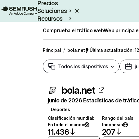
Precios
Soluciones
Recursos
Empresas
Comprueba el tráfico web
Web principale
Principal
/
bola.net
Última actualización: 1
Todos los dispositivos
j
bola.net
junio de 2026 Estadísticas de tráfic
Deportes
Clasificación mundial
:
Rango del país
:
En todo el mundo
Indonesia
11.436
207