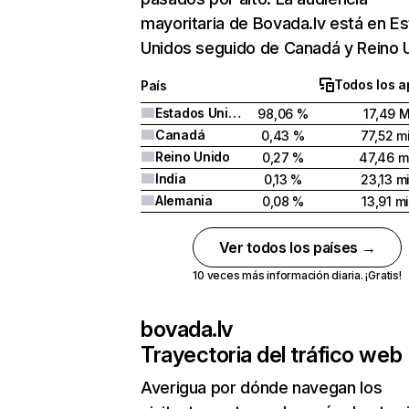
mayoritaria de Bovada.lv está en E
Unidos seguido de Canadá y Reino 
Todos los a
País
Estados Unidos
98,06 %
17,49 
Canadá
0,43 %
77,52 mi
Reino Unido
0,27 %
47,46 mi
India
0,13 %
23,13 mi
Alemania
0,08 %
13,91 mi
Ver todos los países →
10 veces más información diaria. ¡Gratis!
bovada.lv
Trayectoria del tráfico web
Averigua por dónde navegan los