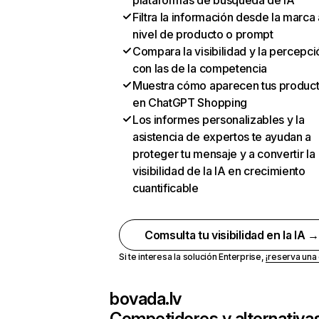
plataformas de búsqueda de IA
Filtra la información desde la marca 
nivel de producto o prompt
Compara la visibilidad y la percepci
con las de la competencia
Muestra cómo aparecen tus produc
en ChatGPT Shopping
Los informes personalizables y la
asistencia de expertos te ayudan a
proteger tu mensaje y a convertir la
visibilidad de la IA en crecimiento
cuantificable
Comsulta tu visibilidad en la IA 
Si te interesa la solución Enterprise,
¡reserva un
bovada.lv
Competidores y alternativa