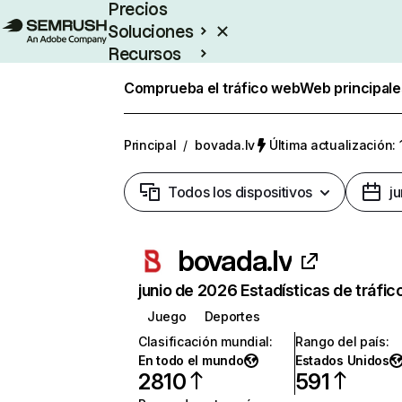
Precios
Soluciones
Recursos
Empresas
Comprueba el tráfico web
Web principale
Principal
/
bovada.lv
Última actualización: 
Todos los dispositivos
j
bovada.lv
junio de 2026 Estadísticas de tráfic
Juego
Deportes
Clasificación mundial
:
Rango del país
:
En todo el mundo
Estados Unidos
2810
591