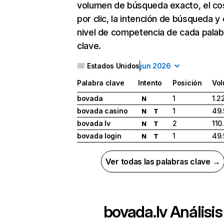
volumen de búsqueda exacto, el co
por clic, la intención de búsqueda y 
nivel de competencia de cada palab
clave.
Estados Unidos
jun 2026
Palabra clave
Intento
Posición
Vo
bovada
1
1.2
N
bovada casino
1
49.
N
T
bovada lv
2
110
N
T
bovada login
1
49.
N
T
Ver todas las palabras clave →
bovada.lv
Análisis