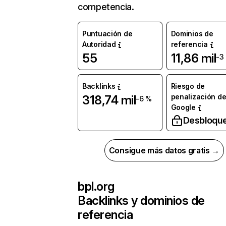
competencia.
Puntuación de
Dominios de
Autoridad
referencia
55
11,86 mil
-3
Backlinks
Riesgo de
penalización d
318,74 mil
-6 %
Google
Desbloqu
Consigue más datos gratis →
bpl.org
Backlinks y dominios de
referencia