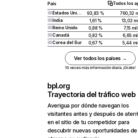
Todos los a
País
Estados Unidos
93,83 %
760,32 m
India
1,61 %
13,02 mi
Reino Unido
0,88 %
7,15 mil
Canadá
0,82 %
6,65 mi
Corea del Sur
0,67 %
5,44 mi
Ver todos los países →
10 veces más información diaria. ¡Gratis!
bpl.org
Trayectoria del tráfico web
Averigua por dónde navegan los
visitantes antes y después de aterr
en el sitio de tu competidor para
descubrir nuevas oportunidades de