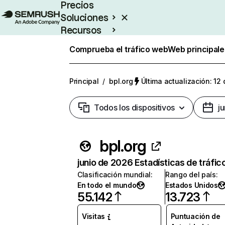
Precios
Soluciones
Recursos
Empresas
Comprueba el tráfico web
Web principale
Principal
/
bpl.org
Última actualización: 12 
Todos los dispositivos
j
bpl.org
junio de 2026 Estadísticas de tráfic
Clasificación mundial
:
Rango del país
:
En todo el mundo
Estados Unidos
55.142
13.723
Visitas
Puntuación de