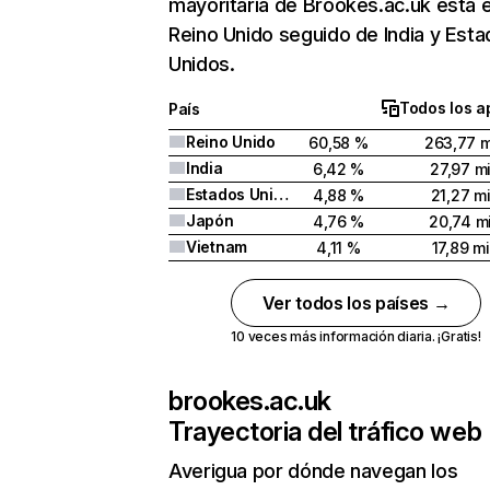
mayoritaria de Brookes.ac.uk está 
Reino Unido seguido de India y Est
Unidos.
Todos los a
País
Reino Unido
60,58 %
263,77 m
India
6,42 %
27,97 mi
Estados Unidos
4,88 %
21,27 mi
Japón
4,76 %
20,74 mi
Vietnam
4,11 %
17,89 mi
Ver todos los países →
10 veces más información diaria. ¡Gratis!
brookes.ac.uk
Trayectoria del tráfico web
Averigua por dónde navegan los