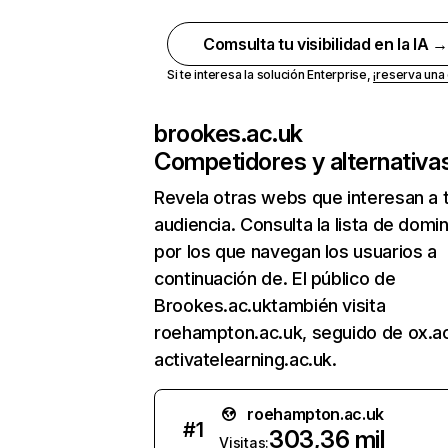
Comsulta tu visibilidad en la IA 
Si te interesa la solución Enterprise,
¡reserva un
brookes.ac.uk
Competidores y alternativa
Revela otras webs que interesan a 
audiencia. Consulta la lista de domi
por los que navegan los usuarios a
continuación de. El público de
Brookes.ac.uktambién visita
roehampton.ac.uk, seguido de ox.ac
activatelearning.ac.uk.
roehampton.ac.uk
#
1
303,36 mil
Visitas: