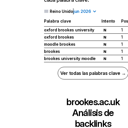
Reino Unido
jun 2026
Palabra clave
Intento
Pos
oxford brookes university
1
N
oxford brookes
1
N
moodle brookes
1
N
brookes
1
N
brookes university moodle
1
N
Ver todas las palabras clave →
brookes.ac.uk
Análisis de
backlinks