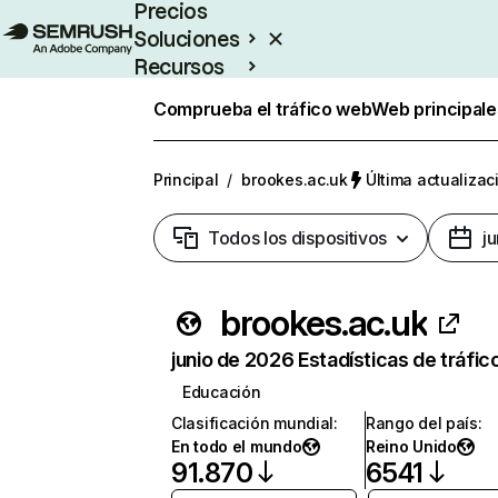
Precios
Soluciones
Recursos
Empresas
Comprueba el tráfico web
Web principale
Principal
/
brookes.ac.uk
Última actualizac
Todos los dispositivos
j
brookes.ac.uk
junio de 2026 Estadísticas de tráfic
Educación
Clasificación mundial
:
Rango del país
:
En todo el mundo
Reino Unido
91.870
6541