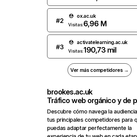
ox.ac.uk
#
2
6,96 M
Visitas:
activatelearning.ac.uk
#
3
190,73 mil
Visitas:
Ver más competidores →
brookes.ac.uk
Tráfico web orgánico y de 
Descubre cómo navega la audienci
tus principales competidores para 
puedas adaptar perfectamente la
experiencia de tu web en cada etap