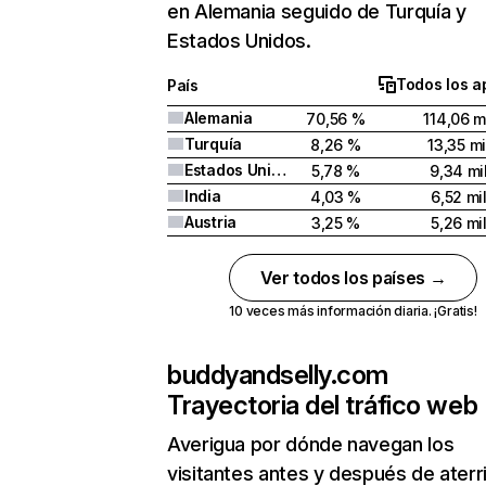
en Alemania seguido de Turquía y
Estados Unidos.
Todos los a
País
Alemania
70,56 %
114,06 m
Turquía
8,26 %
13,35 mi
Estados Unidos
5,78 %
9,34 mi
India
4,03 %
6,52 mi
Austria
3,25 %
5,26 mi
Ver todos los países →
10 veces más información diaria. ¡Gratis!
buddyandselly.com
Trayectoria del tráfico web
Averigua por dónde navegan los
visitantes antes y después de aterr