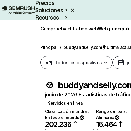
Precios
Soluciones
Recursos
Empresas
Comprueba el tráfico web
Web principale
Principal
/
buddyandselly.com
Última actua
Todos los dispositivos
j
buddyandselly.co
junio de 2026 Estadísticas de tráfic
Servicios en línea
Clasificación mundial
:
Rango del país
:
En todo el mundo
Alemania
202.236
15.464