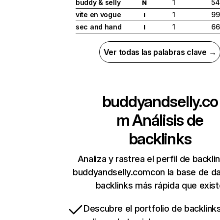
buddy & selly
1
54
N
vite en vogue
1
99
I
sec and hand
1
66
I
Ver todas las palabras clave →
buddyandselly.co
m
Análisis de
backlinks
Analiza y rastrea el perfil de backli
buddyandselly.comcon la base de d
backlinks más rápida que exist
Descubre el portfolio de backlin