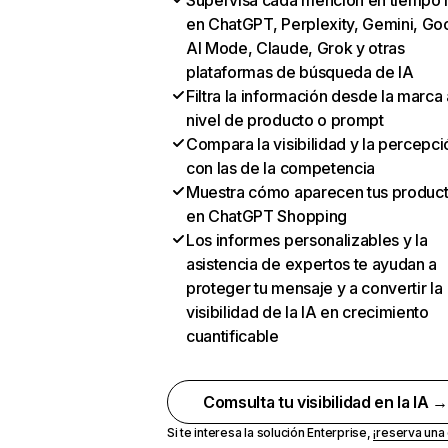
Supervisa cada mención en tiempo 
en ChatGPT, Perplexity, Gemini, Go
AI Mode, Claude, Grok y otras
plataformas de búsqueda de IA
Filtra la información desde la marca 
nivel de producto o prompt
Compara la visibilidad y la percepci
con las de la competencia
Muestra cómo aparecen tus produc
en ChatGPT Shopping
Los informes personalizables y la
asistencia de expertos te ayudan a
proteger tu mensaje y a convertir la
visibilidad de la IA en crecimiento
cuantificable
Comsulta tu visibilidad en la IA 
Si te interesa la solución Enterprise,
¡reserva un