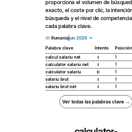
proporciona el volumen de búsque
exacto, el coste por clic, la intenció
búsqueda y el nivel de competencia
cada palabra clave.
Rumanía
jun 2026
Palabra clave
Intento
Posició
calcul salariu net
1
I
calculator salariu net
1
I
calculator salariu
1
C
salariu brut
1
I
salariu brut net
1
I
Ver todas las palabras clave →
calculator-