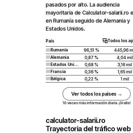
pasados por alto. La audiencia
mayoritaria de Calculator-salarii.ro 
en Rumanía seguido de Alemania y
Estados Unidos.
Todos los a
País
Rumanía
96,51 %
445,96 m
Alemania
0,87 %
4,04 mil
Estados Unidos
0,68 %
3,16 mil
Francia
0,36 %
1,65 mil
Bélgica
0,22 %
1 mil
Ver todos los países →
10 veces más información diaria. ¡Gratis!
calculator-salarii.ro
Trayectoria del tráfico web