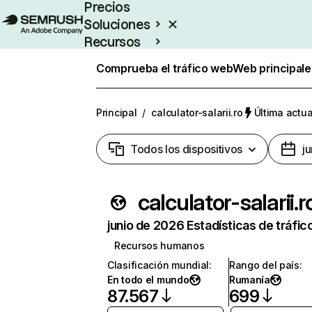
Precios
Soluciones
Recursos
Empresas
Comprueba el tráfico web
Web principale
Principal
/
calculator-salarii.ro
Última actua
Todos los dispositivos
j
calculator-salarii.r
junio de 2026 Estadísticas de tráfic
Recursos humanos
Clasificación mundial
:
Rango del país
:
En todo el mundo
Rumanía
87.567
699