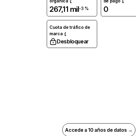
orgánica
de pago
267,11 mil
0
-3 %
Cuota de tráfico de
marca
Desbloquear
Accede a 10 años de datos →