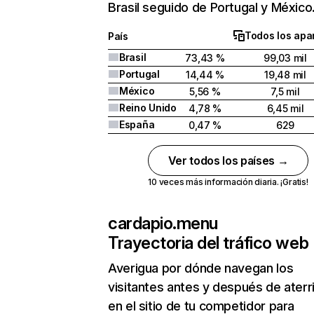
Brasil seguido de Portugal y México
Todos los apa
País
Brasil
73,43 %
99,03 mil
Portugal
14,44 %
19,48 mil
México
5,56 %
7,5 mil
Reino Unido
4,78 %
6,45 mil
España
0,47 %
629
Ver todos los países →
10 veces más información diaria. ¡Gratis!
cardapio.menu
Trayectoria del tráfico web
Averigua por dónde navegan los
visitantes antes y después de aterr
en el sitio de tu competidor para