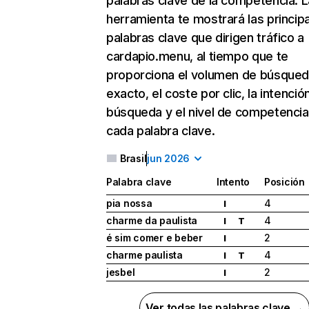
palabras clave de la competencia. L
herramienta te mostrará las princip
palabras clave que dirigen tráfico a
cardapio.menu, al tiempo que te
proporciona el volumen de búsque
exacto, el coste por clic, la intenció
búsqueda y el nivel de competencia
cada palabra clave.
Brasil
jun 2026
Palabra clave
Intento
Posición
pia nossa
4
I
charme da paulista
4
I
T
é sim comer e beber
2
I
charme paulista
4
I
T
jesbel
2
I
Ver todas las palabras clave →