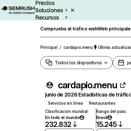
Precios
Soluciones
Recursos
Empresas
Comprueba el tráfico web
Web principale
Principal
/
cardapio.menu
Última actualizac
Todos los dispositivos
j
cardapio.menu
junio de 2026 Estadísticas de tráfic
Servicios en línea
Restaurantes
Clasificación mundial
:
Rango del país
:
En todo el mundo
Brasil
232.832
15.245